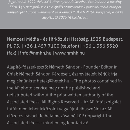
jogról szóló 1999. évi LXXVI. törvény rendelkezései értelmében a törvény
35/A. § (1) paragrafusa és a digitális szolgáltatások piacairól szóló európai
irányelv (Az Európai Parlament és a Tanács (EU) 2019/790 Irányelve) 4. cikke
alapján. © 2026 HETEK.HU Kft.
Nemzeti Média - és Hírközlési Hatóság, 1525 Budapest,
Pf. 75. | +36 1 457 7100 (telefon) | +36 1 356 5520
(fax) |
info@nmhh.hu
| www.nmhh.hu
Alapító-főszerkesztő: Németh Sándor - Founder Editor in
Chief: Németh Sándor. Kérdéseit, észrevételeit kérjük írja
meg címünkre:
hetek@hetek.hu
. - The photos contained in
the AP photo service may not be published and
redistributed without the prior written authority of the
Associated Press. All Rights Reserved. - Az AP fotószolgálat
fotóit nem lehet leközölni vagy újrafelhasználni az AP
előzetes írásbeli felhatalmazása nélkül! Copyright The
Associated Press - minden jog fenntartva!