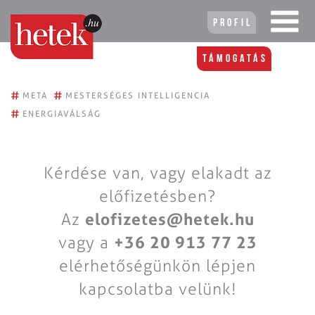
Profil
Támogatás
#
#
META
MESTERSÉGES INTELLIGENCIA
#
ENERGIAVÁLSÁG
Kérdése van, vagy elakadt az
előfizetésben?
Az
elofizetes@hetek.hu
vagy a
+36 20 913 77 23
elérhetőségünkön lépjen
kapcsolatba velünk!