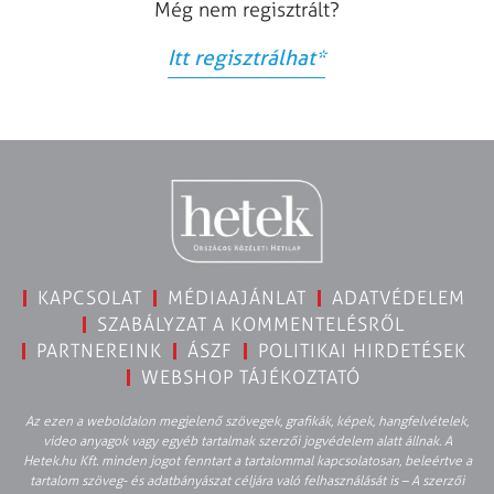
Még nem regisztrált?
Itt regisztrálhat
*
KAPCSOLAT
MÉDIAAJÁNLAT
ADATVÉDELEM
SZABÁLYZAT A KOMMENTELÉSRŐL
PARTNEREINK
ÁSZF
POLITIKAI HIRDETÉSEK
WEBSHOP TÁJÉKOZTATÓ
Az ezen a weboldalon megjelenő szövegek, grafikák, képek, hangfelvételek,
video anyagok vagy egyéb tartalmak szerzői jogvédelem alatt állnak. A
Hetek.hu Kft. minden jogot fenntart a tartalommal kapcsolatosan, beleértve a
tartalom szöveg- és adatbányászat céljára való felhasználását is – A szerzői