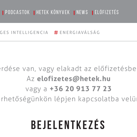
Podcastok
Hetek könyvek
News
Előfizetés
#
GES INTELLIGENCIA
ENERGIAVÁLSÁG
rdése van, vagy elakadt az előfizetésb
Az
elofizetes@hetek.hu
vagy a
+36 20 913 77 23
érhetőségünkön lépjen kapcsolatba velü
BEJELENTKEZÉS