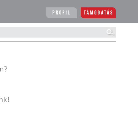
Profil
Támogatás
en?
nk!