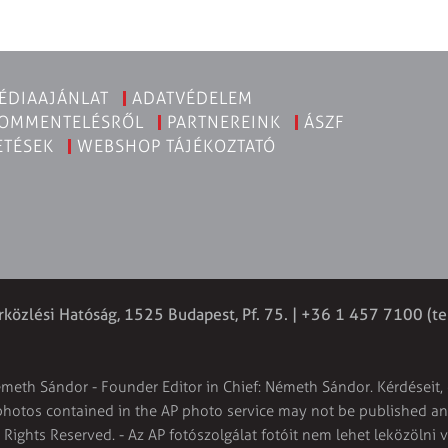
ÉDIAAJÁNLAT
ADATVÉDELEM
KOMMENTELÉSRŐL
PARTNEREINK
ÁSZF
ETÉSEK
WEBSHOP TÁJÉKOZTATÓ
rközlési Hatóság, 1525 Budapest, Pf. 75. | +36 1 457 7100 (te
émeth Sándor - Founder Editor in Chief: Németh Sándor. Kérdéseit, 
 photos contained in the AP photo service may not be published and
l Rights Reserved. - Az AP fotószolgálat fotóit nem lehet leközölni 