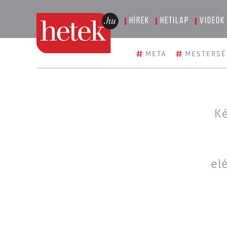
Hírek
Hetilap
Videók
#
#
META
MESTERSÉ
Ké
el