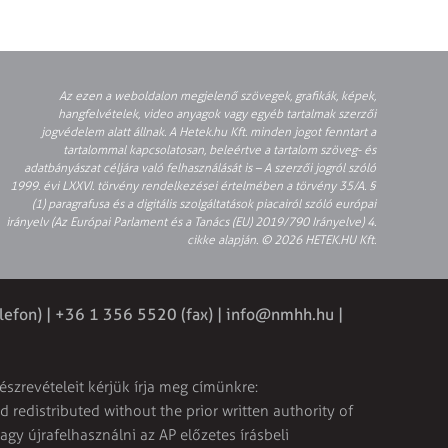
Az ezen a weboldalon megjelenő szövegek, grafikák, képek,
hangfelvételek, video anyagok vagy egyéb tartalmak szerzői
jogvédelem alatt állnak. A Hetek.hu Kft. minden jogot fenntart a
tartalommal kapcsolatosan, beleértve a tartalom szöveg- és
adatbányászat céljára való felhasználását is – A szerzői jogról szóló
1999. évi LXXVI. törvény rendelkezései értelmében a törvény 35/A. §
(1) paragrafusa és a digitális szolgáltatások piacairól szóló európai
irányelv (Az Európai Parlament és a Tanács (EU) 2019/790 Irányelve) 4.
cikke alapján. © 2026 HETEK.HU Kft.
lefon) | +36 1 356 5520 (fax) |
info@nmhh.hu
|
észrevételeit kérjük írja meg címünkre:
 redistributed without the prior written authority of
vagy újrafelhasználni az AP előzetes írásbeli