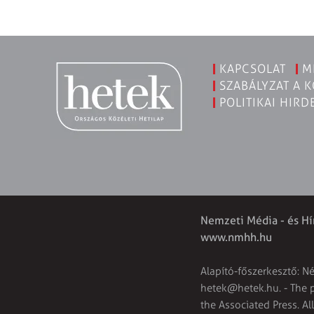
KAPCSOLAT
M
SZABÁLYZAT A 
POLITIKAI HIRD
Nemzeti Média - és Hí
www.nmhh.hu
Alapító-főszerkesztő: N
hetek@hetek.hu
. - The
the Associated Press. Al