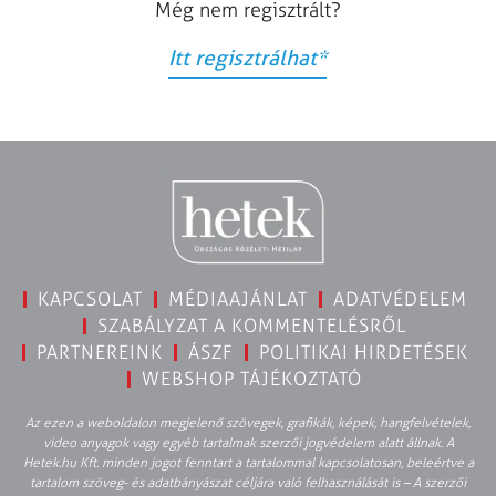
Még nem regisztrált?
Itt regisztrálhat
*
KAPCSOLAT
MÉDIAAJÁNLAT
ADATVÉDELEM
SZABÁLYZAT A KOMMENTELÉSRŐL
PARTNEREINK
ÁSZF
POLITIKAI HIRDETÉSEK
WEBSHOP TÁJÉKOZTATÓ
Az ezen a weboldalon megjelenő szövegek, grafikák, képek, hangfelvételek,
video anyagok vagy egyéb tartalmak szerzői jogvédelem alatt állnak. A
Hetek.hu Kft. minden jogot fenntart a tartalommal kapcsolatosan, beleértve a
tartalom szöveg- és adatbányászat céljára való felhasználását is – A szerzői