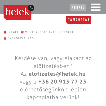
Profil
Támogatás
#
#
IZRAEL
MESTERSÉGES INTELLIGENCIA
#
ENERGIAVÁLSÁG
Kérdése van, vagy elakadt az
előfizetésben?
Az
elofizetes@hetek.hu
vagy a
+36 20 913 77 23
elérhetőségünkön lépjen
kapcsolatba velünk!