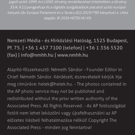
jogról szóló 1999. évi LXXVI. törvény rendelkezései értelmében a törvény
35/A. § (1) paragrafusa és a digitális szolgáltatások piacairól szóló európai
irányelv (Az Európai Parlament és a Tanács (EU) 2019/790 Irányelve) 4. cikke
alapján. © 2026 HETEK.HU Kft.
Nemzeti Média - és Hírközlési Hatóság, 1525 Budapest,
Pf. 75. | +36 1 457 7100 (telefon) | +36 1 356 5520
(fax) |
info@nmhh.hu
| www.nmhh.hu
Alapító-főszerkesztő: Németh Sándor - Founder Editor in
Chief: Németh Sándor. Kérdéseit, észrevételeit kérjük írja
meg címünkre:
hetek@hetek.hu
. - The photos contained in
the AP photo service may not be published and
redistributed without the prior written authority of the
Associated Press. All Rights Reserved. - Az AP fotószolgálat
fotóit nem lehet leközölni vagy újrafelhasználni az AP
előzetes írásbeli felhatalmazása nélkül! Copyright The
Associated Press - minden jog fenntartva!