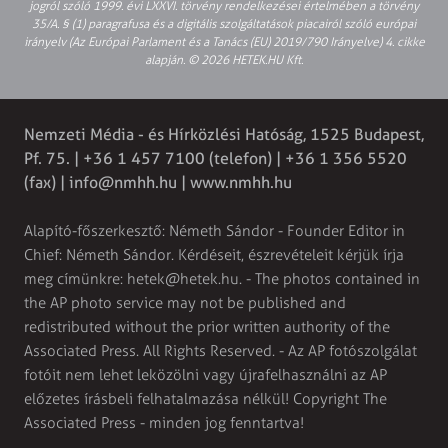
jogról szóló 1999. évi LXXVI. törvény rendelkezései értelmében a törvény
35/A. § (1) paragrafusa és a digitális szolgáltatások piacairól szóló európai
irányelv (Az Európai Parlament és a Tanács (EU) 2019/790 Irányelve) 4. cikke
alapján. © 2026 HETEK.HU Kft.
Nemzeti Média - és Hírközlési Hatóság, 1525 Budapest,
Pf. 75. | +36 1 457 7100 (telefon) | +36 1 356 5520
(fax) |
info@nmhh.hu
| www.nmhh.hu
Alapító-főszerkesztő: Németh Sándor - Founder Editor in
Chief: Németh Sándor. Kérdéseit, észrevételeit kérjük írja
meg címünkre:
hetek@hetek.hu
. - The photos contained in
the AP photo service may not be published and
redistributed without the prior written authority of the
Associated Press. All Rights Reserved. - Az AP fotószolgálat
fotóit nem lehet leközölni vagy újrafelhasználni az AP
előzetes írásbeli felhatalmazása nélkül! Copyright The
Associated Press - minden jog fenntartva!