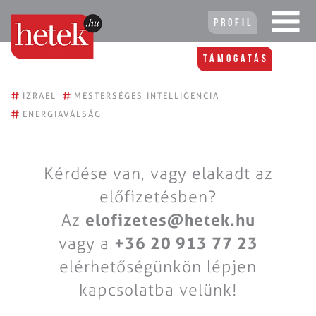
Profil
Támogatás
#
#
IZRAEL
MESTERSÉGES INTELLIGENCIA
#
ENERGIAVÁLSÁG
Kérdése van, vagy elakadt az
előfizetésben?
Az
elofizetes@hetek.hu
vagy a
+36 20 913 77 23
elérhetőségünkön lépjen
kapcsolatba velünk!