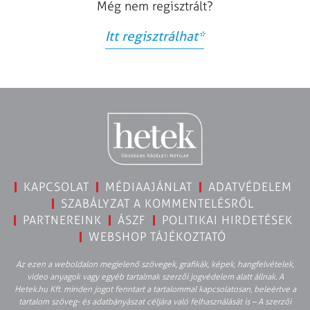
Még nem regisztrált?
Itt regisztrálhat
*
KAPCSOLAT
MÉDIAAJÁNLAT
ADATVÉDELEM
SZABÁLYZAT A KOMMENTELÉSRŐL
PARTNEREINK
ÁSZF
POLITIKAI HIRDETÉSEK
WEBSHOP TÁJÉKOZTATÓ
Az ezen a weboldalon megjelenő szövegek, grafikák, képek, hangfelvételek,
video anyagok vagy egyéb tartalmak szerzői jogvédelem alatt állnak. A
Hetek.hu Kft. minden jogot fenntart a tartalommal kapcsolatosan, beleértve a
tartalom szöveg- és adatbányászat céljára való felhasználását is – A szerzői