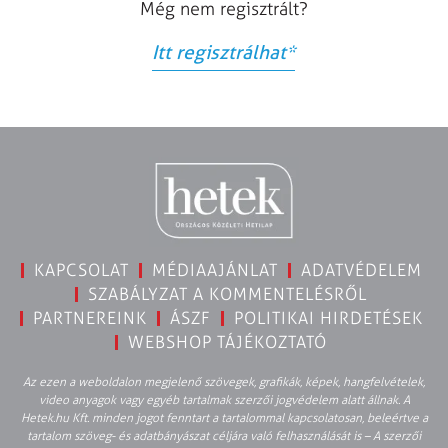
Még nem regisztrált?
Itt regisztrálhat
*
KAPCSOLAT
MÉDIAAJÁNLAT
ADATVÉDELEM
SZABÁLYZAT A KOMMENTELÉSRŐL
PARTNEREINK
ÁSZF
POLITIKAI HIRDETÉSEK
WEBSHOP TÁJÉKOZTATÓ
Az ezen a weboldalon megjelenő szövegek, grafikák, képek, hangfelvételek,
video anyagok vagy egyéb tartalmak szerzői jogvédelem alatt állnak. A
Hetek.hu Kft. minden jogot fenntart a tartalommal kapcsolatosan, beleértve a
tartalom szöveg- és adatbányászat céljára való felhasználását is – A szerzői