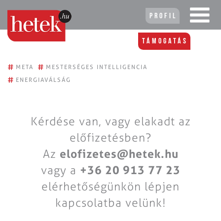
Profil
Támogatás
#
#
META
MESTERSÉGES INTELLIGENCIA
#
ENERGIAVÁLSÁG
Kérdése van, vagy elakadt az
előfizetésben?
Az
elofizetes@hetek.hu
vagy a
+36 20 913 77 23
elérhetőségünkön lépjen
kapcsolatba velünk!