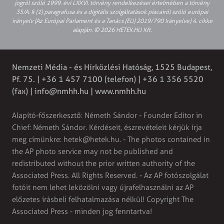
jogról szóló 1999. évi LXXVI. törvény rendelkezései értelmében a törvény
35/A. § (1) paragrafusa és a digitális szolgáltatások piacairól szóló európai
irányelv (Az Európai Parlament és a Tanács (EU) 2019/790 Irányelve) 4. cikke
alapján. © 2026 HETEK.HU Kft.
Nemzeti Média - és Hírközlési Hatóság, 1525 Budapest,
Pf. 75. | +36 1 457 7100 (telefon) | +36 1 356 5520
(fax) |
info@nmhh.hu
| www.nmhh.hu
Alapító-főszerkesztő: Németh Sándor - Founder Editor in
Chief: Németh Sándor. Kérdéseit, észrevételeit kérjük írja
meg címünkre:
hetek@hetek.hu
. - The photos contained in
the AP photo service may not be published and
redistributed without the prior written authority of the
Associated Press. All Rights Reserved. - Az AP fotószolgálat
fotóit nem lehet leközölni vagy újrafelhasználni az AP
előzetes írásbeli felhatalmazása nélkül! Copyright The
Associated Press - minden jog fenntartva!