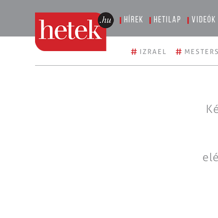
Hírek
Hetilap
Videók
#
#
IZRAEL
MESTERS
Ké
el