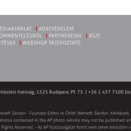
ÉDIAAJÁNLAT
ADATVÉDELEM
KOMMENTELÉSRŐL
PARTNEREINK
ÁSZF
ETÉSEK
WEBSHOP TÁJÉKOZTATÓ
rközlési Hatóság, 1525 Budapest, Pf. 75. | +36 1 457 7100 (te
émeth Sándor - Founder Editor in Chief: Németh Sándor. Kérdéseit, 
 photos contained in the AP photo service may not be published and
l Rights Reserved. - Az AP fotószolgálat fotóit nem lehet leközölni 