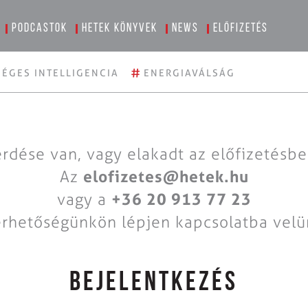
Podcastok
Hetek könyvek
News
Előfizetés
#
ÉGES INTELLIGENCIA
ENERGIAVÁLSÁG
rdése van, vagy elakadt az előfizetésb
Az
elofizetes@hetek.hu
vagy a
+36 20 913 77 23
érhetőségünkön lépjen kapcsolatba velü
BEJELENTKEZÉS