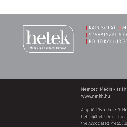
KAPCSOLAT
M
SZABÁLYZAT A 
POLITIKAI HIRD
Nemzeti Média - és Hí
www.nmhh.hu
Alapító-főszerkesztő: N
hetek@hetek.hu
. - The
the Associated Press. Al