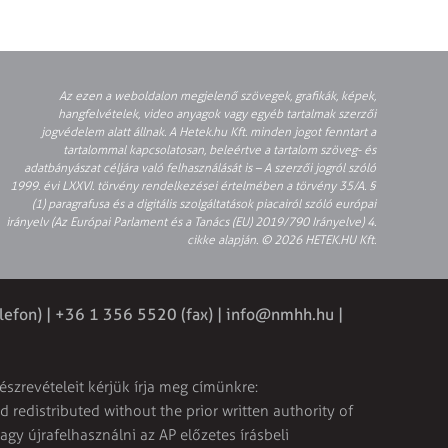
Az ezen a weboldalon megjelenő szövegek, grafikák, képek,
hangfelvételek, video anyagok vagy egyéb tartalmak szerzői
jogvédelem alatt állnak. A Hetek.hu Kft. minden jogot fenntart a
tartalommal kapcsolatosan, beleértve a tartalom szöveg- és
adatbányászat céljára való felhasználását is – A szerzői jogról szóló
1999. évi LXXVI. törvény rendelkezései értelmében a törvény 35/A. §
(1) paragrafusa és a digitális szolgáltatások piacairól szóló európai
irányelv (Az Európai Parlament és a Tanács (EU) 2019/790 Irányelve) 4.
cikke alapján. © 2026 HETEK.HU Kft.
lefon) | +36 1 356 5520 (fax) |
info@nmhh.hu
|
észrevételeit kérjük írja meg címünkre:
 redistributed without the prior written authority of
vagy újrafelhasználni az AP előzetes írásbeli