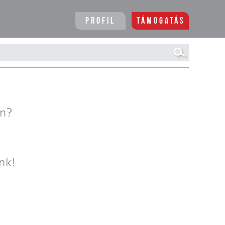
Profil
Támogatás
en?
nk!