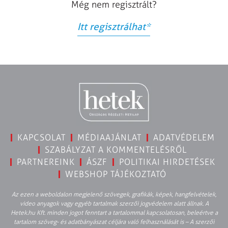
Még nem regisztrált?
Itt regisztrálhat
*
KAPCSOLAT
MÉDIAAJÁNLAT
ADATVÉDELEM
SZABÁLYZAT A KOMMENTELÉSRŐL
PARTNEREINK
ÁSZF
POLITIKAI HIRDETÉSEK
WEBSHOP TÁJÉKOZTATÓ
Az ezen a weboldalon megjelenő szövegek, grafikák, képek, hangfelvételek,
video anyagok vagy egyéb tartalmak szerzői jogvédelem alatt állnak. A
Hetek.hu Kft. minden jogot fenntart a tartalommal kapcsolatosan, beleértve a
tartalom szöveg- és adatbányászat céljára való felhasználását is – A szerzői