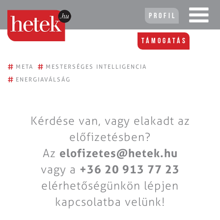
Profil
Támogatás
#
#
META
MESTERSÉGES INTELLIGENCIA
#
ENERGIAVÁLSÁG
Kérdése van, vagy elakadt az
előfizetésben?
Az
elofizetes@hetek.hu
vagy a
+36 20 913 77 23
elérhetőségünkön lépjen
kapcsolatba velünk!