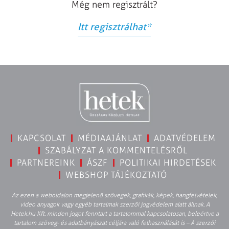
Még nem regisztrált?
Itt regisztrálhat
*
KAPCSOLAT
MÉDIAAJÁNLAT
ADATVÉDELEM
SZABÁLYZAT A KOMMENTELÉSRŐL
PARTNEREINK
ÁSZF
POLITIKAI HIRDETÉSEK
WEBSHOP TÁJÉKOZTATÓ
Az ezen a weboldalon megjelenő szövegek, grafikák, képek, hangfelvételek,
video anyagok vagy egyéb tartalmak szerzői jogvédelem alatt állnak. A
Hetek.hu Kft. minden jogot fenntart a tartalommal kapcsolatosan, beleértve a
tartalom szöveg- és adatbányászat céljára való felhasználását is – A szerzői