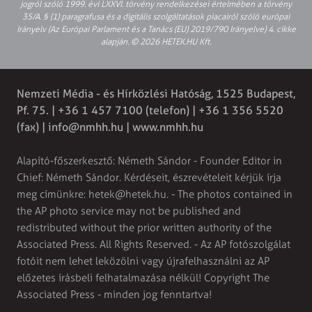
jogról szóló 1999. évi LXXVI. törvény rendelkezései értelmében a törvény
35/A. § (1) paragrafusa és a digitális szolgáltatások piacairól szóló európai
irányelv (Az Európai Parlament és a Tanács (EU) 2019/790 Irányelve) 4. cikke
alapján. © 2026 HETEK.HU Kft.
Nemzeti Média - és Hírközlési Hatóság, 1525 Budapest,
Pf. 75. | +36 1 457 7100 (telefon) | +36 1 356 5520
(fax) |
info@nmhh.hu
| www.nmhh.hu
Alapító-főszerkesztő: Németh Sándor - Founder Editor in
Chief: Németh Sándor. Kérdéseit, észrevételeit kérjük írja
meg címünkre:
hetek@hetek.hu
. - The photos contained in
the AP photo service may not be published and
redistributed without the prior written authority of the
Associated Press. All Rights Reserved. - Az AP fotószolgálat
fotóit nem lehet leközölni vagy újrafelhasználni az AP
előzetes írásbeli felhatalmazása nélkül! Copyright The
Associated Press - minden jog fenntartva!