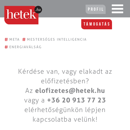
Profil
Támogatás
#
#
META
MESTERSÉGES INTELLIGENCIA
#
ENERGIAVÁLSÁG
Kérdése van, vagy elakadt az
előfizetésben?
Az
elofizetes@hetek.hu
vagy a
+36 20 913 77 23
elérhetőségünkön lépjen
kapcsolatba velünk!