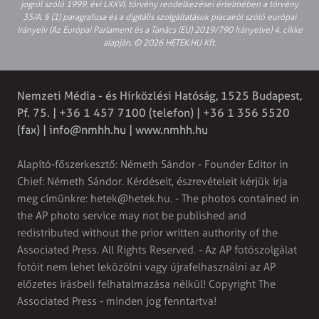
jogról szóló 1999. évi LXXVI. törvény rendelkezései értelmében a törvény
35/A. § (1) paragrafusa és a digitális szolgáltatások piacairól szóló európai
irányelv (Az Európai Parlament és a Tanács (EU) 2019/790 Irányelve) 4. cikke
alapján. © 2026 HETEK.HU Kft.
Nemzeti Média - és Hírközlési Hatóság, 1525 Budapest,
Pf. 75. | +36 1 457 7100 (telefon) | +36 1 356 5520
(fax) |
info@nmhh.hu
| www.nmhh.hu
Alapító-főszerkesztő: Németh Sándor - Founder Editor in
Chief: Németh Sándor. Kérdéseit, észrevételeit kérjük írja
meg címünkre:
hetek@hetek.hu
. - The photos contained in
the AP photo service may not be published and
redistributed without the prior written authority of the
Associated Press. All Rights Reserved. - Az AP fotószolgálat
fotóit nem lehet leközölni vagy újrafelhasználni az AP
előzetes írásbeli felhatalmazása nélkül! Copyright The
Associated Press - minden jog fenntartva!