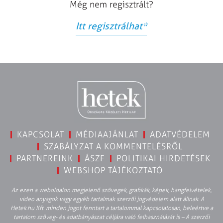
Még nem regisztrált?
Itt regisztrálhat
*
KAPCSOLAT
MÉDIAAJÁNLAT
ADATVÉDELEM
SZABÁLYZAT A KOMMENTELÉSRŐL
PARTNEREINK
ÁSZF
POLITIKAI HIRDETÉSEK
WEBSHOP TÁJÉKOZTATÓ
Az ezen a weboldalon megjelenő szövegek, grafikák, képek, hangfelvételek,
video anyagok vagy egyéb tartalmak szerzői jogvédelem alatt állnak. A
Hetek.hu Kft. minden jogot fenntart a tartalommal kapcsolatosan, beleértve a
tartalom szöveg- és adatbányászat céljára való felhasználását is – A szerzői