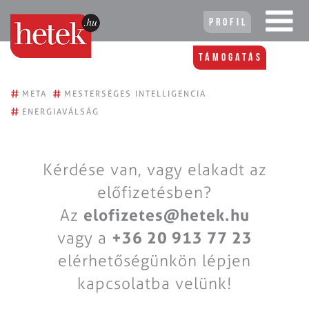
Profil
Támogatás
#
#
META
MESTERSÉGES INTELLIGENCIA
#
ENERGIAVÁLSÁG
Kérdése van, vagy elakadt az
előfizetésben?
Az
elofizetes@hetek.hu
vagy a
+36 20 913 77 23
elérhetőségünkön lépjen
kapcsolatba velünk!