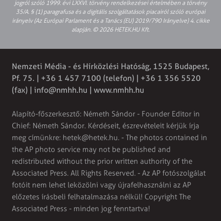
jogról szóló 1999. évi LXXVI. törvény rendelkezései értelmében a törvény
35/A. § (1) paragrafusa és a digitális szolgáltatások piacairól szóló európai
irányelv (Az Európai Parlament és a Tanács (EU) 2019/790 Irányelve) 4. cikke
alapján. © 2026 HETEK.HU Kft.
Nemzeti Média - és Hírközlési Hatóság, 1525 Budapest,
Pf. 75. | +36 1 457 7100 (telefon) | +36 1 356 5520
(fax) |
info@nmhh.hu
| www.nmhh.hu
Alapító-főszerkesztő: Németh Sándor - Founder Editor in
Chief: Németh Sándor. Kérdéseit, észrevételeit kérjük írja
meg címünkre:
hetek@hetek.hu
. - The photos contained in
the AP photo service may not be published and
redistributed without the prior written authority of the
Associated Press. All Rights Reserved. - Az AP fotószolgálat
fotóit nem lehet leközölni vagy újrafelhasználni az AP
előzetes írásbeli felhatalmazása nélkül! Copyright The
Associated Press - minden jog fenntartva!