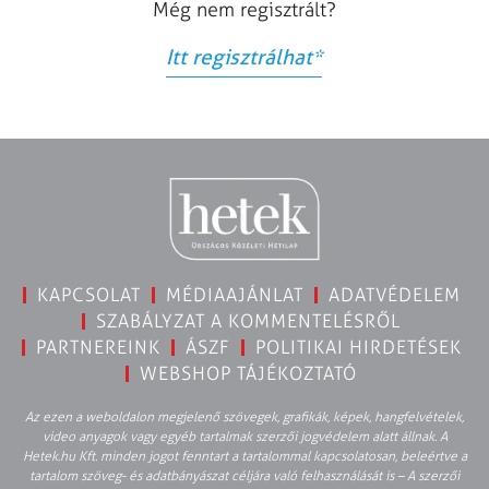
Még nem regisztrált?
Itt regisztrálhat
*
KAPCSOLAT
MÉDIAAJÁNLAT
ADATVÉDELEM
SZABÁLYZAT A KOMMENTELÉSRŐL
PARTNEREINK
ÁSZF
POLITIKAI HIRDETÉSEK
WEBSHOP TÁJÉKOZTATÓ
Az ezen a weboldalon megjelenő szövegek, grafikák, képek, hangfelvételek,
video anyagok vagy egyéb tartalmak szerzői jogvédelem alatt állnak. A
Hetek.hu Kft. minden jogot fenntart a tartalommal kapcsolatosan, beleértve a
tartalom szöveg- és adatbányászat céljára való felhasználását is – A szerzői