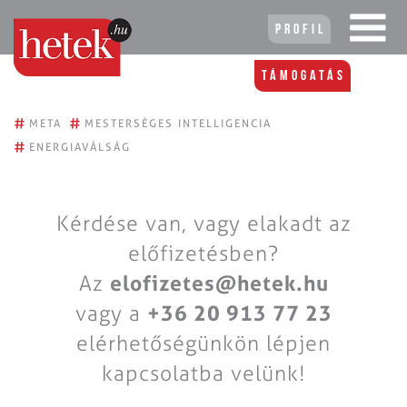
Profil
Támogatás
#
#
META
MESTERSÉGES INTELLIGENCIA
#
ENERGIAVÁLSÁG
Kérdése van, vagy elakadt az
előfizetésben?
Az
elofizetes@hetek.hu
vagy a
+36 20 913 77 23
elérhetőségünkön lépjen
kapcsolatba velünk!