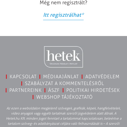
Még nem regisztrált?
Itt regisztrálhat
*
KAPCSOLAT
MÉDIAAJÁNLAT
ADATVÉDELEM
SZABÁLYZAT A KOMMENTELÉSRŐL
PARTNEREINK
ÁSZF
POLITIKAI HIRDETÉSEK
WEBSHOP TÁJÉKOZTATÓ
Az ezen a weboldalon megjelenő szövegek, grafikák, képek, hangfelvételek,
video anyagok vagy egyéb tartalmak szerzői jogvédelem alatt állnak. A
Hetek.hu Kft. minden jogot fenntart a tartalommal kapcsolatosan, beleértve a
tartalom szöveg- és adatbányászat céljára való felhasználását is – A szerzői