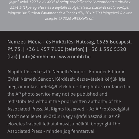
jogról szóló 1999. évi LXXVI. törvény rendelkezései értelmében a törvény
35/A. § (1) paragrafusa és a digitális szolgáltatások piacairól szóló európai
irányelv (Az Európai Parlament és a Tanács (EU) 2019/790 Irányelve) 4. cikke
alapján. © 2026 HETEK.HU Kft.
Nemzeti Média - és Hírközlési Hatóság, 1525 Budapest,
Pf. 75. | +36 1 457 7100 (telefon) | +36 1 356 5520
(fax) |
info@nmhh.hu
| www.nmhh.hu
Alapító-főszerkesztő: Németh Sándor - Founder Editor in
Chief: Németh Sándor. Kérdéseit, észrevételeit kérjük írja
meg címünkre:
hetek@hetek.hu
. - The photos contained in
the AP photo service may not be published and
redistributed without the prior written authority of the
Associated Press. All Rights Reserved. - Az AP fotószolgálat
fotóit nem lehet leközölni vagy újrafelhasználni az AP
előzetes írásbeli felhatalmazása nélkül! Copyright The
Associated Press - minden jog fenntartva!