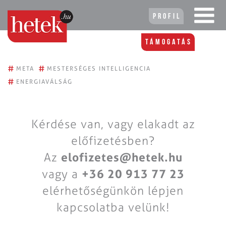
Profil
Támogatás
#
#
META
MESTERSÉGES INTELLIGENCIA
#
ENERGIAVÁLSÁG
Kérdése van, vagy elakadt az
előfizetésben?
Az
elofizetes@hetek.hu
vagy a
+36 20 913 77 23
elérhetőségünkön lépjen
kapcsolatba velünk!