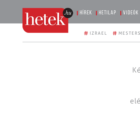
Hírek
Hetilap
Videók
#
#
IZRAEL
MESTERS
Ké
el