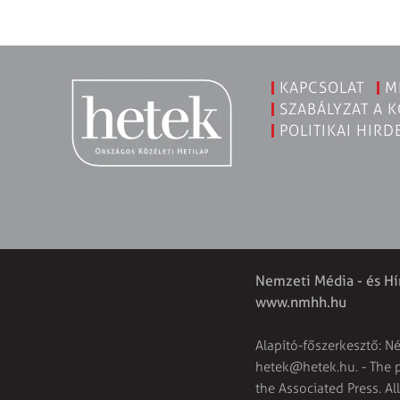
KAPCSOLAT
M
SZABÁLYZAT A 
POLITIKAI HIRD
Nemzeti Média - és Hí
www.nmhh.hu
Alapító-főszerkesztő: N
hetek@hetek.hu
. - The
the Associated Press. Al