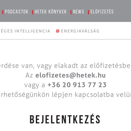
Podcastok
Hetek könyvek
News
Előfizetés
#
ÉGES INTELLIGENCIA
ENERGIAVÁLSÁG
rdése van, vagy elakadt az előfizetésb
Az
elofizetes@hetek.hu
vagy a
+36 20 913 77 23
érhetőségünkön lépjen kapcsolatba velü
BEJELENTKEZÉS