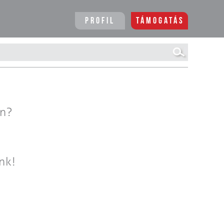
Profil
Támogatás
en?
nk!