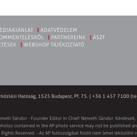
ÉDIAAJÁNLAT
ADATVÉDELEM
KOMMENTELÉSRŐL
PARTNEREINK
ÁSZF
ETÉSEK
WEBSHOP TÁJÉKOZTATÓ
rközlési Hatóság, 1525 Budapest, Pf. 75. | +36 1 457 7100 (te
émeth Sándor - Founder Editor in Chief: Németh Sándor. Kérdéseit, 
 photos contained in the AP photo service may not be published and
l Rights Reserved. - Az AP fotószolgálat fotóit nem lehet leközölni 