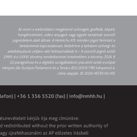
Az ezen a weboldalon megjelenő szövegek, grafikák, képek,
hangfelvételek, video anyagok vagy egyéb tartalmak szerzői
jogvédelem alatt állnak. A Hetek.hu Kft. minden jogot fenntart a
tartalommal kapcsolatosan, beleértve a tartalom szöveg- és
adatbányászat céljára való felhasználását is – A szerzői jogról szóló
1999. évi LXXVI. törvény rendelkezései értelmében a törvény 35/A. §
(1) paragrafusa és a digitális szolgáltatások piacairól szóló európai
irányelv (Az Európai Parlament és a Tanács (EU) 2019/790 Irányelve) 4.
cikke alapján. © 2026 HETEK.HU Kft.
lefon) | +36 1 356 5520 (fax) |
info@nmhh.hu
|
észrevételeit kérjük írja meg címünkre:
 redistributed without the prior written authority of
vagy újrafelhasználni az AP előzetes írásbeli