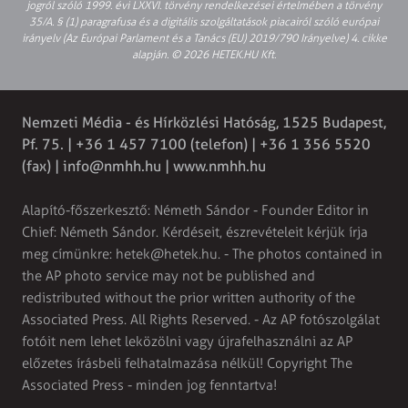
jogról szóló 1999. évi LXXVI. törvény rendelkezései értelmében a törvény
35/A. § (1) paragrafusa és a digitális szolgáltatások piacairól szóló európai
irányelv (Az Európai Parlament és a Tanács (EU) 2019/790 Irányelve) 4. cikke
alapján. © 2026 HETEK.HU Kft.
Nemzeti Média - és Hírközlési Hatóság, 1525 Budapest,
Pf. 75. | +36 1 457 7100 (telefon) | +36 1 356 5520
(fax) |
info@nmhh.hu
| www.nmhh.hu
Alapító-főszerkesztő: Németh Sándor - Founder Editor in
Chief: Németh Sándor. Kérdéseit, észrevételeit kérjük írja
meg címünkre:
hetek@hetek.hu
. - The photos contained in
the AP photo service may not be published and
redistributed without the prior written authority of the
Associated Press. All Rights Reserved. - Az AP fotószolgálat
fotóit nem lehet leközölni vagy újrafelhasználni az AP
előzetes írásbeli felhatalmazása nélkül! Copyright The
Associated Press - minden jog fenntartva!