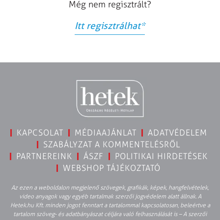
Még nem regisztrált?
Itt regisztrálhat
*
KAPCSOLAT
MÉDIAAJÁNLAT
ADATVÉDELEM
SZABÁLYZAT A KOMMENTELÉSRŐL
PARTNEREINK
ÁSZF
POLITIKAI HIRDETÉSEK
WEBSHOP TÁJÉKOZTATÓ
Az ezen a weboldalon megjelenő szövegek, grafikák, képek, hangfelvételek,
video anyagok vagy egyéb tartalmak szerzői jogvédelem alatt állnak. A
Hetek.hu Kft. minden jogot fenntart a tartalommal kapcsolatosan, beleértve a
tartalom szöveg- és adatbányászat céljára való felhasználását is – A szerzői