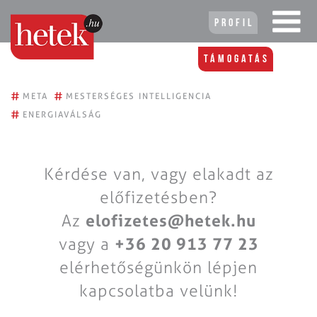
Profil
Támogatás
#
#
META
MESTERSÉGES INTELLIGENCIA
#
ENERGIAVÁLSÁG
Kérdése van, vagy elakadt az
előfizetésben?
Az
elofizetes@hetek.hu
vagy a
+36 20 913 77 23
elérhetőségünkön lépjen
kapcsolatba velünk!