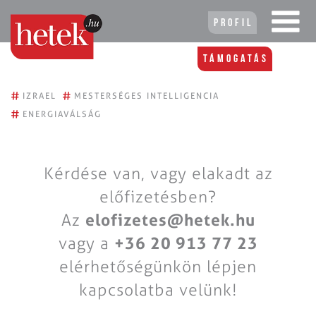
Profil
Támogatás
#
#
IZRAEL
MESTERSÉGES INTELLIGENCIA
#
ENERGIAVÁLSÁG
Kérdése van, vagy elakadt az
előfizetésben?
Az
elofizetes@hetek.hu
vagy a
+36 20 913 77 23
elérhetőségünkön lépjen
kapcsolatba velünk!