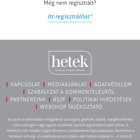
Még nem regisztrált?
Itt regisztrálhat
*
KAPCSOLAT
MÉDIAAJÁNLAT
ADATVÉDELEM
SZABÁLYZAT A KOMMENTELÉSRŐL
PARTNEREINK
ÁSZF
POLITIKAI HIRDETÉSEK
WEBSHOP TÁJÉKOZTATÓ
Az ezen a weboldalon megjelenő szövegek, grafikák, képek, hangfelvételek,
video anyagok vagy egyéb tartalmak szerzői jogvédelem alatt állnak. A
Hetek.hu Kft. minden jogot fenntart a tartalommal kapcsolatosan, beleértve a
tartalom szöveg- és adatbányászat céljára való felhasználását is – A szerzői