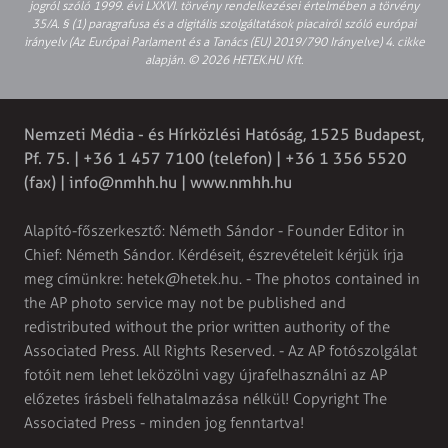
jogról szóló 1999. évi LXXVI. törvény rendelkezései értelmében a törvény
35/A. § (1) paragrafusa és a digitális szolgáltatások piacairól szóló európai
irányelv (Az Európai Parlament és a Tanács (EU) 2019/790 Irányelve) 4. cikke
alapján. © 2026 HETEK.HU Kft.
Nemzeti Média - és Hírközlési Hatóság, 1525 Budapest,
Pf. 75. | +36 1 457 7100 (telefon) | +36 1 356 5520
(fax) |
info@nmhh.hu
| www.nmhh.hu
Alapító-főszerkesztő: Németh Sándor - Founder Editor in
Chief: Németh Sándor. Kérdéseit, észrevételeit kérjük írja
meg címünkre:
hetek@hetek.hu
. - The photos contained in
the AP photo service may not be published and
redistributed without the prior written authority of the
Associated Press. All Rights Reserved. - Az AP fotószolgálat
fotóit nem lehet leközölni vagy újrafelhasználni az AP
előzetes írásbeli felhatalmazása nélkül! Copyright The
Associated Press - minden jog fenntartva!