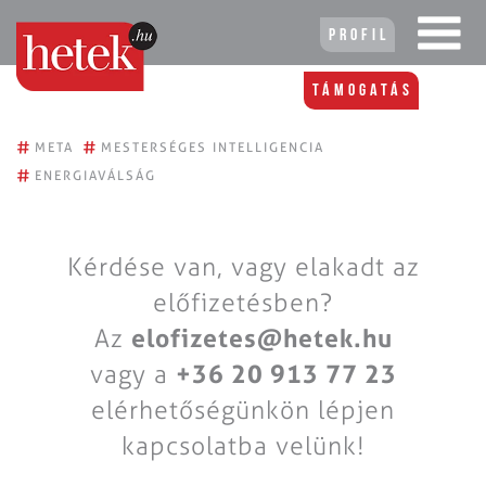
Profil
Támogatás
#
#
META
MESTERSÉGES INTELLIGENCIA
#
ENERGIAVÁLSÁG
Kérdése van, vagy elakadt az
előfizetésben?
Az
elofizetes@hetek.hu
vagy a
+36 20 913 77 23
elérhetőségünkön lépjen
kapcsolatba velünk!