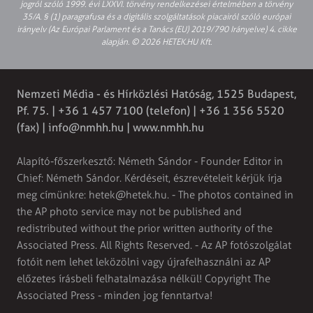
jogról szóló 1999. évi LXXVI. törvény rendelkezései értelmében a törvény
35/A. § (1) paragrafusa és a digitális szolgáltatások piacairól szóló európai
irányelv (Az Európai Parlament és a Tanács (EU) 2019/790 Irányelve) 4. cikke
alapján. © 2026 HETEK.HU Kft.
Nemzeti Média - és Hírközlési Hatóság, 1525 Budapest,
Pf. 75. | +36 1 457 7100 (telefon) | +36 1 356 5520
(fax) |
info@nmhh.hu
| www.nmhh.hu
Alapító-főszerkesztő: Németh Sándor - Founder Editor in
Chief: Németh Sándor. Kérdéseit, észrevételeit kérjük írja
meg címünkre:
hetek@hetek.hu
. - The photos contained in
the AP photo service may not be published and
redistributed without the prior written authority of the
Associated Press. All Rights Reserved. - Az AP fotószolgálat
fotóit nem lehet leközölni vagy újrafelhasználni az AP
előzetes írásbeli felhatalmazása nélkül! Copyright The
Associated Press - minden jog fenntartva!