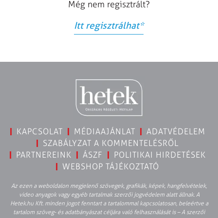
Még nem regisztrált?
Itt regisztrálhat
*
KAPCSOLAT
MÉDIAAJÁNLAT
ADATVÉDELEM
SZABÁLYZAT A KOMMENTELÉSRŐL
PARTNEREINK
ÁSZF
POLITIKAI HIRDETÉSEK
WEBSHOP TÁJÉKOZTATÓ
Az ezen a weboldalon megjelenő szövegek, grafikák, képek, hangfelvételek,
video anyagok vagy egyéb tartalmak szerzői jogvédelem alatt állnak. A
Hetek.hu Kft. minden jogot fenntart a tartalommal kapcsolatosan, beleértve a
tartalom szöveg- és adatbányászat céljára való felhasználását is – A szerzői