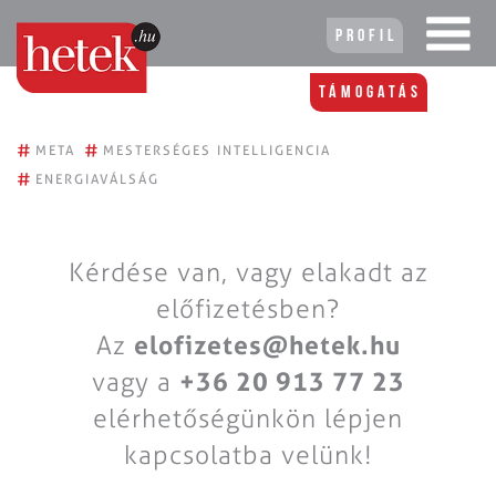
Profil
Támogatás
#
#
META
MESTERSÉGES INTELLIGENCIA
#
ENERGIAVÁLSÁG
Kérdése van, vagy elakadt az
előfizetésben?
Az
elofizetes@hetek.hu
vagy a
+36 20 913 77 23
elérhetőségünkön lépjen
kapcsolatba velünk!