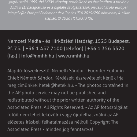
jogról szóló 1999. évi LXXVI. törvény rendelkezései értelmében a törvény
35/A. § (1) paragrafusa és a digitális szolgáltatások piacairól szóló európai
irányelv (Az Európai Parlament és a Tanács (EU) 2019/790 Irányelve) 4. cikke
alapján. © 2026 HETEK.HU Kft.
Nemzeti Média - és Hírközlési Hatóság, 1525 Budapest,
Pf. 75. | +36 1 457 7100 (telefon) | +36 1 356 5520
(fax) |
info@nmhh.hu
| www.nmhh.hu
Alapító-főszerkesztő: Németh Sándor - Founder Editor in
Chief: Németh Sándor. Kérdéseit, észrevételeit kérjük írja
meg címünkre:
hetek@hetek.hu
. - The photos contained in
the AP photo service may not be published and
redistributed without the prior written authority of the
Associated Press. All Rights Reserved. - Az AP fotószolgálat
fotóit nem lehet leközölni vagy újrafelhasználni az AP
előzetes írásbeli felhatalmazása nélkül! Copyright The
Associated Press - minden jog fenntartva!