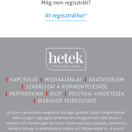
Még nem regisztrált?
Itt regisztrálhat
*
KAPCSOLAT
MÉDIAAJÁNLAT
ADATVÉDELEM
SZABÁLYZAT A KOMMENTELÉSRŐL
PARTNEREINK
ÁSZF
POLITIKAI HIRDETÉSEK
WEBSHOP TÁJÉKOZTATÓ
Az ezen a weboldalon megjelenő szövegek, grafikák, képek, hangfelvételek,
video anyagok vagy egyéb tartalmak szerzői jogvédelem alatt állnak. A
Hetek.hu Kft. minden jogot fenntart a tartalommal kapcsolatosan, beleértve a
tartalom szöveg- és adatbányászat céljára való felhasználását is – A szerzői