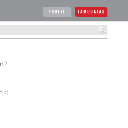
Profil
Támogatás
en?
nk!