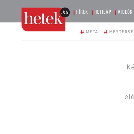
Hírek
Hetilap
Videók
#
#
META
MESTERSÉ
Ké
el