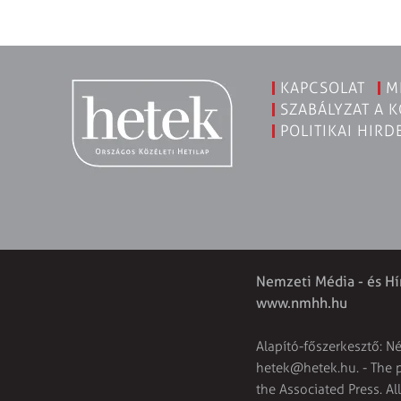
KAPCSOLAT
M
SZABÁLYZAT A 
POLITIKAI HIRD
Nemzeti Média - és Hí
www.nmhh.hu
Alapító-főszerkesztő: N
hetek@hetek.hu
. - The
the Associated Press. Al