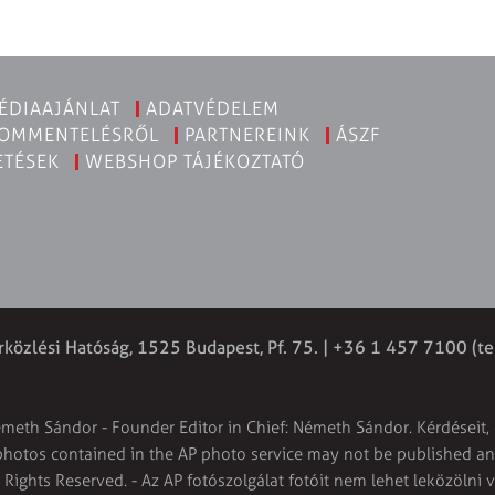
ÉDIAAJÁNLAT
ADATVÉDELEM
KOMMENTELÉSRŐL
PARTNEREINK
ÁSZF
ETÉSEK
WEBSHOP TÁJÉKOZTATÓ
rközlési Hatóság, 1525 Budapest, Pf. 75. | +36 1 457 7100 (te
émeth Sándor - Founder Editor in Chief: Németh Sándor. Kérdéseit, 
 photos contained in the AP photo service may not be published and
l Rights Reserved. - Az AP fotószolgálat fotóit nem lehet leközölni 