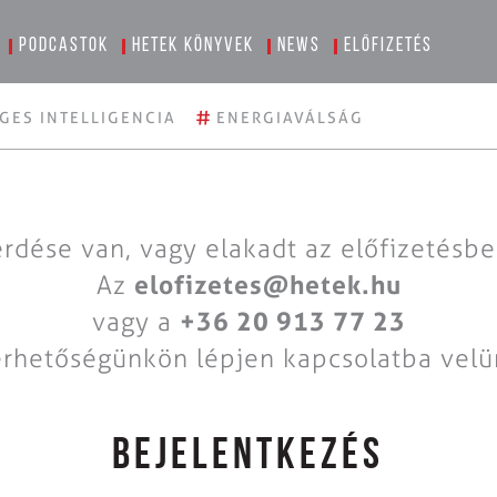
Podcastok
Hetek könyvek
News
Előfizetés
#
GES INTELLIGENCIA
ENERGIAVÁLSÁG
rdése van, vagy elakadt az előfizetésb
Az
elofizetes@hetek.hu
vagy a
+36 20 913 77 23
érhetőségünkön lépjen kapcsolatba velü
BEJELENTKEZÉS