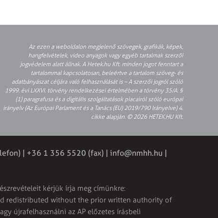
Az ezen a weboldalon megjelenő szövegek, grafikák, képek,
hangfelvételek, video anyagok vagy egyéb tartalmak szerzői
jogvédelem alatt állnak. A Hetek.hu Kft. minden jogot fenntart a
tartalommal kapcsolatosan, beleértve a tartalom szöveg- és
adatbányászat céljára való felhasználását is – A szerzői jogról szóló
1999. évi LXXVI. törvény rendelkezései értelmében a törvény 35/A. §
(1) paragrafusa és a digitális szolgáltatások piacairól szóló európai
irányelv (Az Európai Parlament és a Tanács (EU) 2019/790 Irányelve) 4.
cikke alapján. © 2026 HETEK.HU Kft.
lefon) | +36 1 356 5520 (fax) |
info@nmhh.hu
|
észrevételeit kérjük írja meg címünkre:
 redistributed without the prior written authority of
vagy újrafelhasználni az AP előzetes írásbeli