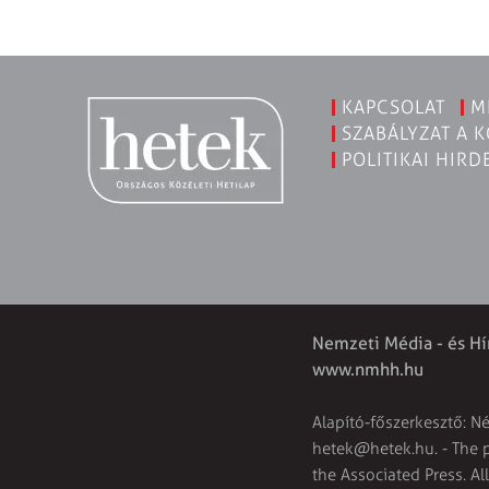
KAPCSOLAT
M
SZABÁLYZAT A 
POLITIKAI HIRD
Nemzeti Média - és Hí
www.nmhh.hu
Alapító-főszerkesztő: N
hetek@hetek.hu
. - The
the Associated Press. Al