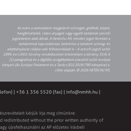
Az ezen a weboldalon megjelenő szövegek, grafikák, képek,
hangfelvételek, video anyagok vagy egyéb tartalmak szerzői
jogvédelem alatt állnak. A Hetek.hu Kft. minden jogot fenntart a
tartalommal kapcsolatosan, beleértve a tartalom szöveg- és
adatbányászat céljára való felhasználását is – A szerzői jogról szóló
1999. évi LXXVI. törvény rendelkezései értelmében a törvény 35/A. §
(1) paragrafusa és a digitális szolgáltatások piacairól szóló európai
irányelv (Az Európai Parlament és a Tanács (EU) 2019/790 Irányelve) 4.
cikke alapján. © 2026 HETEK.HU Kft.
lefon) | +36 1 356 5520 (fax) |
info@nmhh.hu
|
észrevételeit kérjük írja meg címünkre:
 redistributed without the prior written authority of
vagy újrafelhasználni az AP előzetes írásbeli