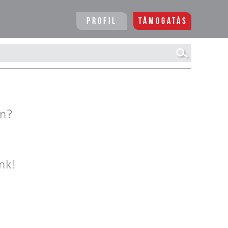
Profil
Támogatás
en?
nk!