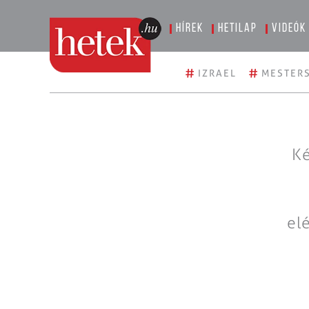
Hírek
Hetilap
Videók
#
#
IZRAEL
MESTERS
Ké
el