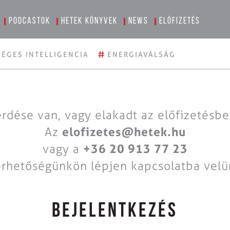
Podcastok
Hetek könyvek
News
Előfizetés
#
ÉGES INTELLIGENCIA
ENERGIAVÁLSÁG
rdése van, vagy elakadt az előfizetésb
Az
elofizetes@hetek.hu
vagy a
+36 20 913 77 23
érhetőségünkön lépjen kapcsolatba velü
BEJELENTKEZÉS