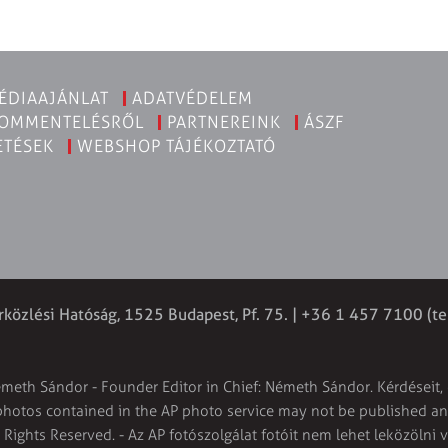
ÉDIAAJÁNLAT
ADATVÉDELEM
KOMMENTELÉSRŐL
PARTNEREINK
ÁSZF
ETÉSEK
WEBSHOP TÁJÉKOZTATÓ
rközlési Hatóság, 1525 Budapest, Pf. 75. | +36 1 457 7100 (te
émeth Sándor - Founder Editor in Chief: Németh Sándor. Kérdéseit, 
 photos contained in the AP photo service may not be published and
l Rights Reserved. - Az AP fotószolgálat fotóit nem lehet leközölni 