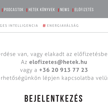
Podcastok
Hetek könyvek
News
Előfizetés
#
GES INTELLIGENCIA
ENERGIAVÁLSÁG
rdése van, vagy elakadt az előfizetésb
Az
elofizetes@hetek.hu
vagy a
+36 20 913 77 23
érhetőségünkön lépjen kapcsolatba velü
BEJELENTKEZÉS