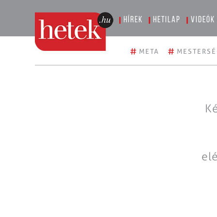
Hírek
Hetilap
Videók
#
#
META
MESTERSÉ
Ké
el