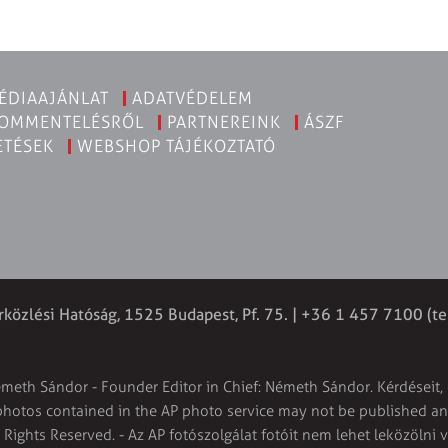
ÉDIAAJÁNLAT
ADATVÉDELEM
KOMMENTELÉSRŐL
PARTNEREINK
ÁSZF
ETÉSEK
WEBSHOP TÁJÉKOZTATÓ
rközlési Hatóság, 1525 Budapest, Pf. 75. | +36 1 457 7100 (te
émeth Sándor - Founder Editor in Chief: Németh Sándor. Kérdéseit, 
 photos contained in the AP photo service may not be published and
l Rights Reserved. - Az AP fotószolgálat fotóit nem lehet leközölni 