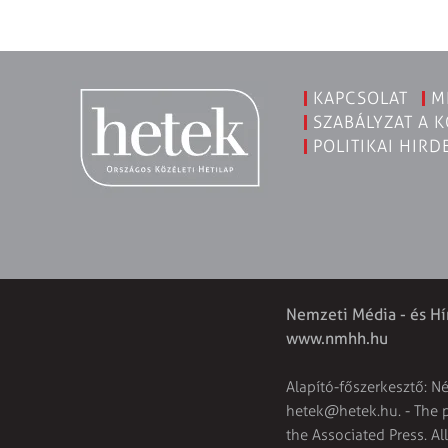
KAPCSOLAT
M
SZABÁLYZAT A 
POLITIKAI HIRD
Nemzeti Média - és Hí
www.nmhh.hu
Alapító-főszerkesztő: N
hetek@hetek.hu
. - The
the Associated Press. Al