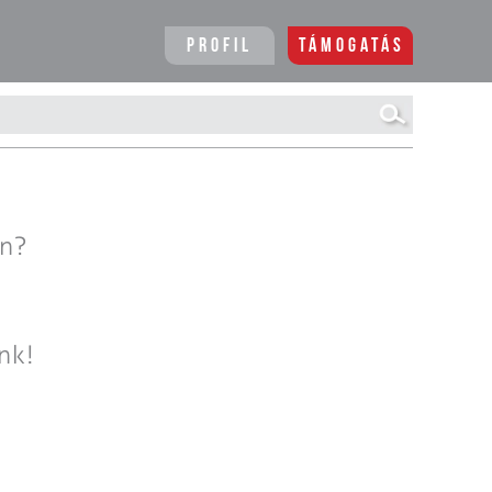
Profil
Támogatás
en?
nk!