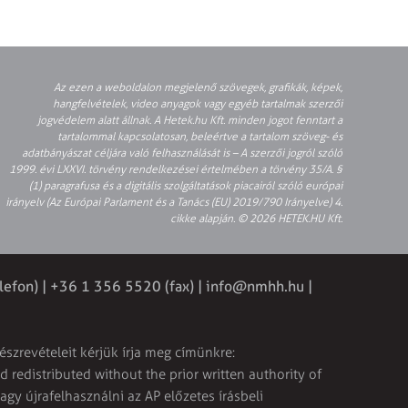
Az ezen a weboldalon megjelenő szövegek, grafikák, képek,
hangfelvételek, video anyagok vagy egyéb tartalmak szerzői
jogvédelem alatt állnak. A Hetek.hu Kft. minden jogot fenntart a
tartalommal kapcsolatosan, beleértve a tartalom szöveg- és
adatbányászat céljára való felhasználását is – A szerzői jogról szóló
1999. évi LXXVI. törvény rendelkezései értelmében a törvény 35/A. §
(1) paragrafusa és a digitális szolgáltatások piacairól szóló európai
irányelv (Az Európai Parlament és a Tanács (EU) 2019/790 Irányelve) 4.
cikke alapján. © 2026 HETEK.HU Kft.
lefon) | +36 1 356 5520 (fax) |
info@nmhh.hu
|
észrevételeit kérjük írja meg címünkre:
 redistributed without the prior written authority of
vagy újrafelhasználni az AP előzetes írásbeli