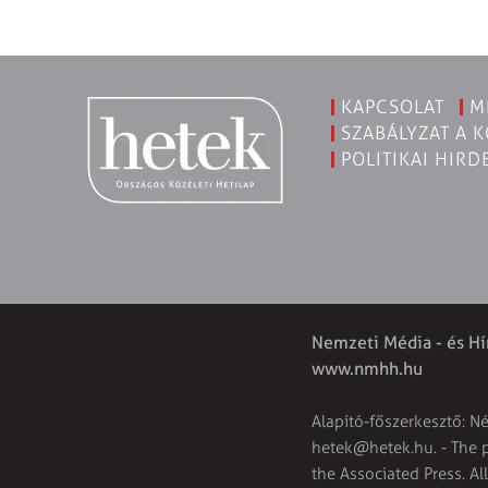
KAPCSOLAT
M
SZABÁLYZAT A 
POLITIKAI HIRD
Nemzeti Média - és Hí
www.nmhh.hu
Alapító-főszerkesztő: N
hetek@hetek.hu
. - The
the Associated Press. Al