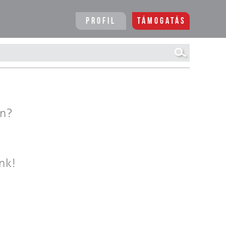
Profil
Támogatás
en?
nk!