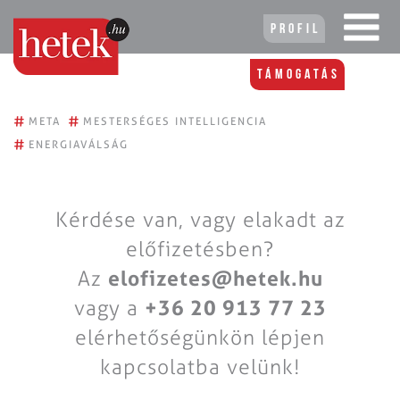
Profil
Támogatás
#
#
META
MESTERSÉGES INTELLIGENCIA
#
ENERGIAVÁLSÁG
Kérdése van, vagy elakadt az
előfizetésben?
Az
elofizetes@hetek.hu
vagy a
+36 20 913 77 23
elérhetőségünkön lépjen
kapcsolatba velünk!