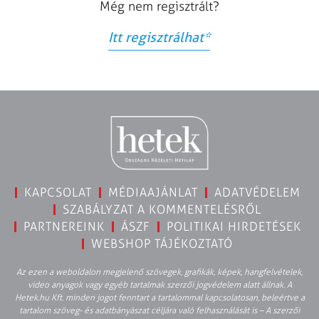
Még nem regisztrált?
Itt regisztrálhat
*
KAPCSOLAT
MÉDIAAJÁNLAT
ADATVÉDELEM
SZABÁLYZAT A KOMMENTELÉSRŐL
PARTNEREINK
ÁSZF
POLITIKAI HIRDETÉSEK
WEBSHOP TÁJÉKOZTATÓ
Az ezen a weboldalon megjelenő szövegek, grafikák, képek, hangfelvételek,
video anyagok vagy egyéb tartalmak szerzői jogvédelem alatt állnak. A
Hetek.hu Kft. minden jogot fenntart a tartalommal kapcsolatosan, beleértve a
tartalom szöveg- és adatbányászat céljára való felhasználását is – A szerzői