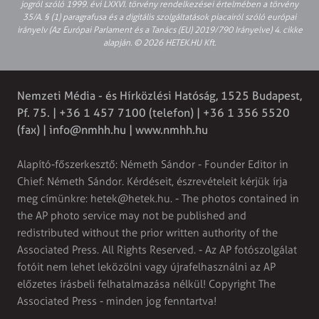
jogról szóló 1999. évi LXXVI. törvény rendelkezései értelmében a törvény
35/A. § (1) paragrafusa és a digitális szolgáltatások piacairól szóló európai
irányelv (Az Európai Parlament és a Tanács (EU) 2019/790 Irányelve) 4. cikke
alapján. © 2026 HETEK.HU Kft.
Nemzeti Média - és Hírközlési Hatóság, 1525 Budapest,
Pf. 75. | +36 1 457 7100 (telefon) | +36 1 356 5520
(fax) |
info@nmhh.hu
| www.nmhh.hu
Alapító-főszerkesztő: Németh Sándor - Founder Editor in
Chief: Németh Sándor. Kérdéseit, észrevételeit kérjük írja
meg címünkre:
hetek@hetek.hu
. - The photos contained in
the AP photo service may not be published and
redistributed without the prior written authority of the
Associated Press. All Rights Reserved. - Az AP fotószolgálat
fotóit nem lehet leközölni vagy újrafelhasználni az AP
előzetes írásbeli felhatalmazása nélkül! Copyright The
Associated Press - minden jog fenntartva!