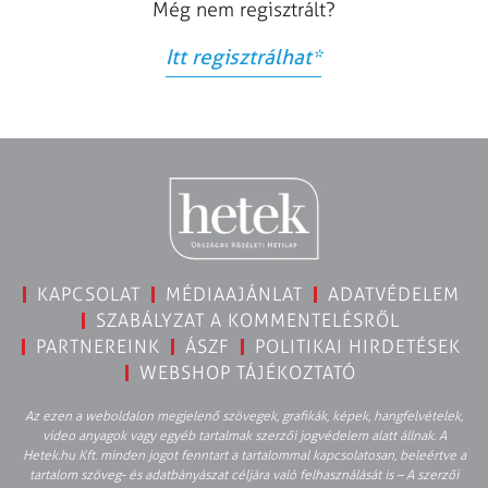
Még nem regisztrált?
Itt regisztrálhat
*
KAPCSOLAT
MÉDIAAJÁNLAT
ADATVÉDELEM
SZABÁLYZAT A KOMMENTELÉSRŐL
PARTNEREINK
ÁSZF
POLITIKAI HIRDETÉSEK
WEBSHOP TÁJÉKOZTATÓ
Az ezen a weboldalon megjelenő szövegek, grafikák, képek, hangfelvételek,
video anyagok vagy egyéb tartalmak szerzői jogvédelem alatt állnak. A
Hetek.hu Kft. minden jogot fenntart a tartalommal kapcsolatosan, beleértve a
tartalom szöveg- és adatbányászat céljára való felhasználását is – A szerzői