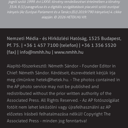
jogról szóló 1999. évi LXXVI. törvény rendelkezései értelmében a törvény
35/A. § (1) paragrafusa és a digitális szolgáltatások piacairól szóló európai
irányelv (Az Európai Parlament és a Tanács (EU) 2019/790 Irányelve) 4. cikke
alapján. © 2026 HETEK.HU Kft.
Nemzeti Média - és Hírközlési Hatóság, 1525 Budapest,
Pf. 75. | +36 1 457 7100 (telefon) | +36 1 356 5520
(fax) |
info@nmhh.hu
| www.nmhh.hu
Alapító-főszerkesztő: Németh Sándor - Founder Editor in
Chief: Németh Sándor. Kérdéseit, észrevételeit kérjük írja
meg címünkre:
hetek@hetek.hu
. - The photos contained in
the AP photo service may not be published and
redistributed without the prior written authority of the
Associated Press. All Rights Reserved. - Az AP fotószolgálat
fotóit nem lehet leközölni vagy újrafelhasználni az AP
előzetes írásbeli felhatalmazása nélkül! Copyright The
Associated Press - minden jog fenntartva!