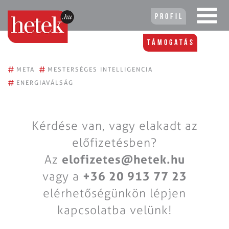
Profil
Támogatás
#
#
META
MESTERSÉGES INTELLIGENCIA
#
ENERGIAVÁLSÁG
Kérdése van, vagy elakadt az
előfizetésben?
Az
elofizetes@hetek.hu
vagy a
+36 20 913 77 23
elérhetőségünkön lépjen
kapcsolatba velünk!