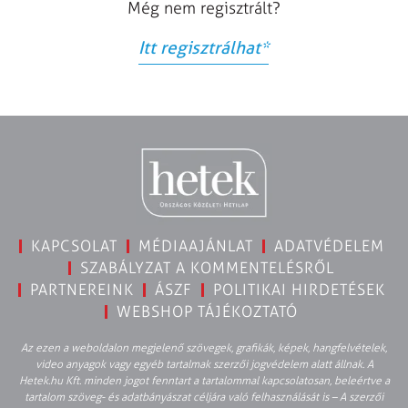
Még nem regisztrált?
Itt regisztrálhat
*
KAPCSOLAT
MÉDIAAJÁNLAT
ADATVÉDELEM
SZABÁLYZAT A KOMMENTELÉSRŐL
PARTNEREINK
ÁSZF
POLITIKAI HIRDETÉSEK
WEBSHOP TÁJÉKOZTATÓ
Az ezen a weboldalon megjelenő szövegek, grafikák, képek, hangfelvételek,
video anyagok vagy egyéb tartalmak szerzői jogvédelem alatt állnak. A
Hetek.hu Kft. minden jogot fenntart a tartalommal kapcsolatosan, beleértve a
tartalom szöveg- és adatbányászat céljára való felhasználását is – A szerzői