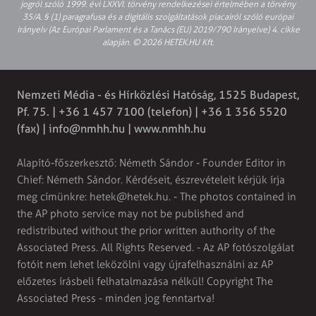
jogról szóló 1999. évi LXXVI. törvény rendelkezései értelmében a törvény
35/A. § (1) paragrafusa és a digitális szolgáltatások piacairól szóló európai
irányelv (Az Európai Parlament és a Tanács (EU) 2019/790 Irányelve) 4. cikke
alapján. © 2026 HETEK.HU Kft.
Nemzeti Média - és Hírközlési Hatóság, 1525 Budapest,
Pf. 75. | +36 1 457 7100 (telefon) | +36 1 356 5520
(fax) |
info@nmhh.hu
| www.nmhh.hu
Alapító-főszerkesztő: Németh Sándor - Founder Editor in
Chief: Németh Sándor. Kérdéseit, észrevételeit kérjük írja
meg címünkre:
hetek@hetek.hu
. - The photos contained in
the AP photo service may not be published and
redistributed without the prior written authority of the
Associated Press. All Rights Reserved. - Az AP fotószolgálat
fotóit nem lehet leközölni vagy újrafelhasználni az AP
előzetes írásbeli felhatalmazása nélkül! Copyright The
Associated Press - minden jog fenntartva!