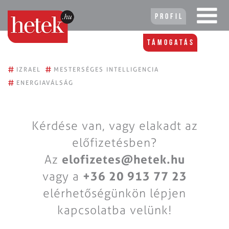
Profil
Támogatás
#
#
IZRAEL
MESTERSÉGES INTELLIGENCIA
#
ENERGIAVÁLSÁG
Kérdése van, vagy elakadt az
előfizetésben?
Az
elofizetes@hetek.hu
vagy a
+36 20 913 77 23
elérhetőségünkön lépjen
kapcsolatba velünk!