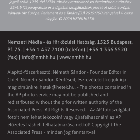
jogról szóló 1999. évi LXXVI. törvény rendelkezései értelmében a törvény
35/A. § (1) paragrafusa és a digitális szolgáltatások piacairól szóló európai
irányelv (Az Európai Parlament és a Tanács (EU) 2019/790 Irányelve) 4. cikke
alapján. © 2026 HETEK.HU Kft.
Nemzeti Média - és Hírközlési Hatóság, 1525 Budapest,
Pf. 75. | +36 1 457 7100 (telefon) | +36 1 356 5520
(fax) |
info@nmhh.hu
| www.nmhh.hu
Alapító-főszerkesztő: Németh Sándor - Founder Editor in
Chief: Németh Sándor. Kérdéseit, észrevételeit kérjük írja
meg címünkre:
hetek@hetek.hu
. - The photos contained in
the AP photo service may not be published and
redistributed without the prior written authority of the
Associated Press. All Rights Reserved. - Az AP fotószolgálat
fotóit nem lehet leközölni vagy újrafelhasználni az AP
előzetes írásbeli felhatalmazása nélkül! Copyright The
Associated Press - minden jog fenntartva!