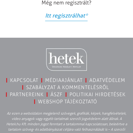
Még nem regisztrált?
Itt regisztrálhat
*
KAPCSOLAT
MÉDIAAJÁNLAT
ADATVÉDELEM
SZABÁLYZAT A KOMMENTELÉSRŐL
PARTNEREINK
ÁSZF
POLITIKAI HIRDETÉSEK
WEBSHOP TÁJÉKOZTATÓ
Az ezen a weboldalon megjelenő szövegek, grafikák, képek, hangfelvételek,
video anyagok vagy egyéb tartalmak szerzői jogvédelem alatt állnak. A
Hetek.hu Kft. minden jogot fenntart a tartalommal kapcsolatosan, beleértve a
tartalom szöveg- és adatbányászat céljára való felhasználását is – A szerzői