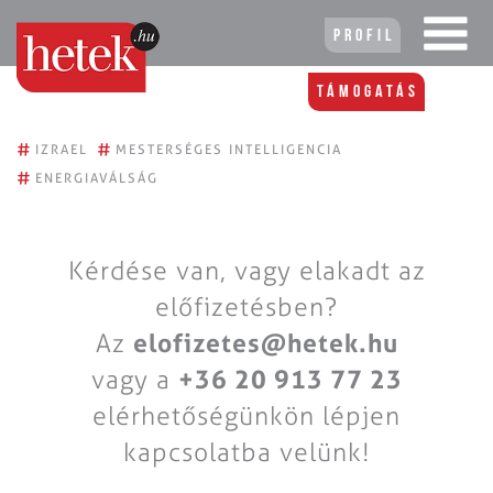
Profil
Támogatás
#
#
IZRAEL
MESTERSÉGES INTELLIGENCIA
#
ENERGIAVÁLSÁG
Kérdése van, vagy elakadt az
előfizetésben?
Az
elofizetes@hetek.hu
vagy a
+36 20 913 77 23
elérhetőségünkön lépjen
kapcsolatba velünk!