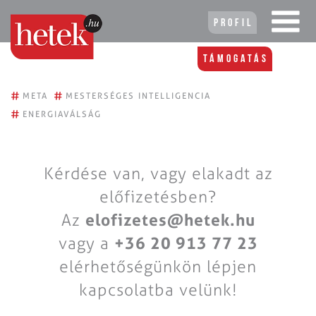
Profil
Támogatás
#
#
META
MESTERSÉGES INTELLIGENCIA
#
ENERGIAVÁLSÁG
Kérdése van, vagy elakadt az
előfizetésben?
Az
elofizetes@hetek.hu
vagy a
+36 20 913 77 23
elérhetőségünkön lépjen
kapcsolatba velünk!