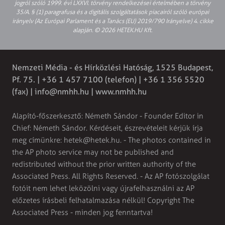
jogról szóló 1999. évi LXXVI. törvény rendelkezései értelmében a törvény
35/A. § (1) paragrafusa és a digitális szolgáltatások piacairól szóló európai
irányelv (Az Európai Parlament és a Tanács (EU) 2019/790 Irányelve) 4. cikke
alapján. © 2026 HETEK.HU Kft.
Nemzeti Média - és Hírközlési Hatóság, 1525 Budapest,
Pf. 75. | +36 1 457 7100 (telefon) | +36 1 356 5520
(fax) |
info@nmhh.hu
| www.nmhh.hu
Alapító-főszerkesztő: Németh Sándor - Founder Editor in
Chief: Németh Sándor. Kérdéseit, észrevételeit kérjük írja
meg címünkre:
hetek@hetek.hu
. - The photos contained in
the AP photo service may not be published and
redistributed without the prior written authority of the
Associated Press. All Rights Reserved. - Az AP fotószolgálat
fotóit nem lehet leközölni vagy újrafelhasználni az AP
előzetes írásbeli felhatalmazása nélkül! Copyright The
Associated Press - minden jog fenntartva!