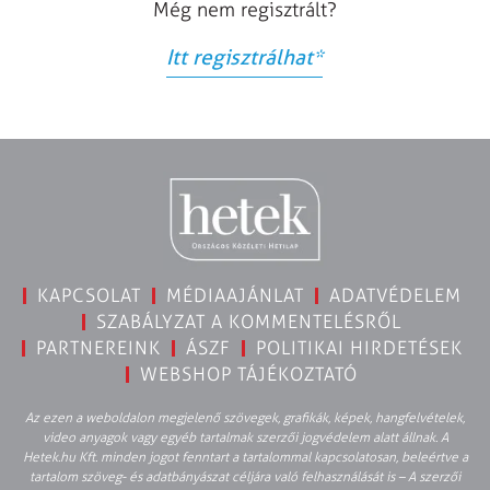
Még nem regisztrált?
Itt regisztrálhat
*
KAPCSOLAT
MÉDIAAJÁNLAT
ADATVÉDELEM
SZABÁLYZAT A KOMMENTELÉSRŐL
PARTNEREINK
ÁSZF
POLITIKAI HIRDETÉSEK
WEBSHOP TÁJÉKOZTATÓ
Az ezen a weboldalon megjelenő szövegek, grafikák, képek, hangfelvételek,
video anyagok vagy egyéb tartalmak szerzői jogvédelem alatt állnak. A
Hetek.hu Kft. minden jogot fenntart a tartalommal kapcsolatosan, beleértve a
tartalom szöveg- és adatbányászat céljára való felhasználását is – A szerzői