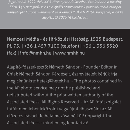
jogról szóló 1999. évi LXXVI. törvény rendelkezései értelmében a törvény
35/A. § (1) paragrafusa és a digitális szolgáltatások piacairól szóló európai
irányelv (Az Európai Parlament és a Tanács (EU) 2019/790 Irányelve) 4. cikke
alapján. © 2026 HETEK.HU Kft.
Nemzeti Média - és Hírközlési Hatóság, 1525 Budapest,
Pf. 75. | +36 1 457 7100 (telefon) | +36 1 356 5520
(fax) |
info@nmhh.hu
| www.nmhh.hu
Alapító-főszerkesztő: Németh Sándor - Founder Editor in
Chief: Németh Sándor. Kérdéseit, észrevételeit kérjük írja
meg címünkre:
hetek@hetek.hu
. - The photos contained in
the AP photo service may not be published and
redistributed without the prior written authority of the
Associated Press. All Rights Reserved. - Az AP fotószolgálat
fotóit nem lehet leközölni vagy újrafelhasználni az AP
előzetes írásbeli felhatalmazása nélkül! Copyright The
Associated Press - minden jog fenntartva!