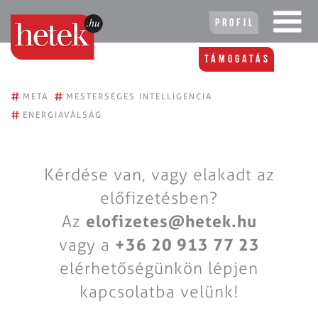
Profil
Támogatás
#
#
META
MESTERSÉGES INTELLIGENCIA
#
ENERGIAVÁLSÁG
Kérdése van, vagy elakadt az
előfizetésben?
Az
elofizetes@hetek.hu
vagy a
+36 20 913 77 23
elérhetőségünkön lépjen
kapcsolatba velünk!