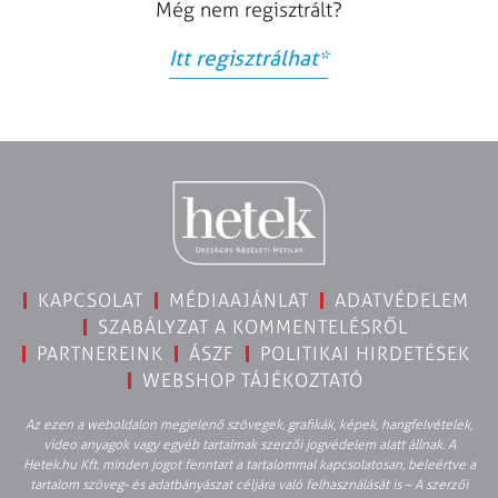
Még nem regisztrált?
Itt regisztrálhat
*
KAPCSOLAT
MÉDIAAJÁNLAT
ADATVÉDELEM
SZABÁLYZAT A KOMMENTELÉSRŐL
PARTNEREINK
ÁSZF
POLITIKAI HIRDETÉSEK
WEBSHOP TÁJÉKOZTATÓ
Az ezen a weboldalon megjelenő szövegek, grafikák, képek, hangfelvételek,
video anyagok vagy egyéb tartalmak szerzői jogvédelem alatt állnak. A
Hetek.hu Kft. minden jogot fenntart a tartalommal kapcsolatosan, beleértve a
tartalom szöveg- és adatbányászat céljára való felhasználását is – A szerzői