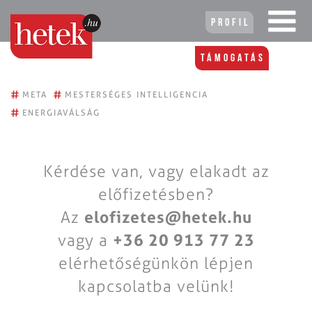
Profil
Támogatás
#
#
META
MESTERSÉGES INTELLIGENCIA
#
ENERGIAVÁLSÁG
Kérdése van, vagy elakadt az
előfizetésben?
Az
elofizetes@hetek.hu
vagy a
+36 20 913 77 23
elérhetőségünkön lépjen
kapcsolatba velünk!