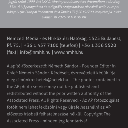
jogról szóló 1999. évi LXXVI. törvény rendelkezései értelmében a törvény
35/A. § (1) paragrafusa és a digitális szolgáltatások piacairól szóló európai
irányelv (Az Európai Parlament és a Tanács (EU) 2019/790 Irányelve) 4. cikke
alapján. © 2026 HETEK.HU Kft.
Nemzeti Média - és Hírközlési Hatóság, 1525 Budapest,
Pf. 75. | +36 1 457 7100 (telefon) | +36 1 356 5520
(fax) |
info@nmhh.hu
| www.nmhh.hu
Alapító-főszerkesztő: Németh Sándor - Founder Editor in
Chief: Németh Sándor. Kérdéseit, észrevételeit kérjük írja
meg címünkre:
hetek@hetek.hu
. - The photos contained in
the AP photo service may not be published and
redistributed without the prior written authority of the
Associated Press. All Rights Reserved. - Az AP fotószolgálat
fotóit nem lehet leközölni vagy újrafelhasználni az AP
előzetes írásbeli felhatalmazása nélkül! Copyright The
Associated Press - minden jog fenntartva!