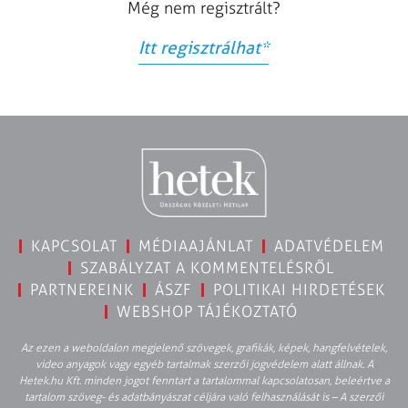
Még nem regisztrált?
Itt regisztrálhat
*
KAPCSOLAT
MÉDIAAJÁNLAT
ADATVÉDELEM
SZABÁLYZAT A KOMMENTELÉSRŐL
PARTNEREINK
ÁSZF
POLITIKAI HIRDETÉSEK
WEBSHOP TÁJÉKOZTATÓ
Az ezen a weboldalon megjelenő szövegek, grafikák, képek, hangfelvételek,
video anyagok vagy egyéb tartalmak szerzői jogvédelem alatt állnak. A
Hetek.hu Kft. minden jogot fenntart a tartalommal kapcsolatosan, beleértve a
tartalom szöveg- és adatbányászat céljára való felhasználását is – A szerzői