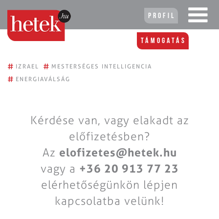
Profil
Támogatás
#
#
IZRAEL
MESTERSÉGES INTELLIGENCIA
#
ENERGIAVÁLSÁG
Kérdése van, vagy elakadt az
előfizetésben?
Az
elofizetes@hetek.hu
vagy a
+36 20 913 77 23
elérhetőségünkön lépjen
kapcsolatba velünk!