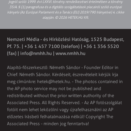
jogról szóló 1999. évi LXXVI. törvény rendelkezései értelmében a törvény
35/A. § (1) paragrafusa és a digitális szolgáltatások piacairól szóló európai
irányelv (Az Európai Parlament és a Tanács (EU) 2019/790 Irányelve) 4. cikke
alapján. © 2026 HETEK.HU Kft.
Nemzeti Média - és Hírközlési Hatóság, 1525 Budapest,
Pf. 75. | +36 1 457 7100 (telefon) | +36 1 356 5520
(fax) |
info@nmhh.hu
| www.nmhh.hu
Alapító-főszerkesztő: Németh Sándor - Founder Editor in
Chief: Németh Sándor. Kérdéseit, észrevételeit kérjük írja
meg címünkre:
hetek@hetek.hu
. - The photos contained in
the AP photo service may not be published and
redistributed without the prior written authority of the
Associated Press. All Rights Reserved. - Az AP fotószolgálat
fotóit nem lehet leközölni vagy újrafelhasználni az AP
előzetes írásbeli felhatalmazása nélkül! Copyright The
Associated Press - minden jog fenntartva!