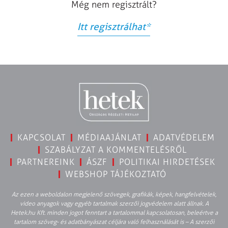
Még nem regisztrált?
Itt regisztrálhat
*
KAPCSOLAT
MÉDIAAJÁNLAT
ADATVÉDELEM
SZABÁLYZAT A KOMMENTELÉSRŐL
PARTNEREINK
ÁSZF
POLITIKAI HIRDETÉSEK
WEBSHOP TÁJÉKOZTATÓ
Az ezen a weboldalon megjelenő szövegek, grafikák, képek, hangfelvételek,
video anyagok vagy egyéb tartalmak szerzői jogvédelem alatt állnak. A
Hetek.hu Kft. minden jogot fenntart a tartalommal kapcsolatosan, beleértve a
tartalom szöveg- és adatbányászat céljára való felhasználását is – A szerzői