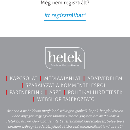
Még nem regisztrált?
Itt regisztrálhat
*
KAPCSOLAT
MÉDIAAJÁNLAT
ADATVÉDELEM
SZABÁLYZAT A KOMMENTELÉSRŐL
PARTNEREINK
ÁSZF
POLITIKAI HIRDETÉSEK
WEBSHOP TÁJÉKOZTATÓ
Az ezen a weboldalon megjelenő szövegek, grafikák, képek, hangfelvételek,
video anyagok vagy egyéb tartalmak szerzői jogvédelem alatt állnak. A
Hetek.hu Kft. minden jogot fenntart a tartalommal kapcsolatosan, beleértve a
tartalom szöveg- és adatbányászat céljára való felhasználását is – A szerzői