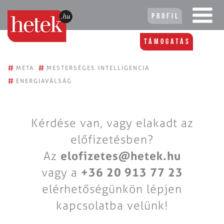
Profil
Támogatás
#
#
META
MESTERSÉGES INTELLIGENCIA
#
ENERGIAVÁLSÁG
Kérdése van, vagy elakadt az
előfizetésben?
Az
elofizetes@hetek.hu
vagy a
+36 20 913 77 23
elérhetőségünkön lépjen
kapcsolatba velünk!