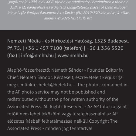
jogról szóló 1999. évi LXXVI. törvény rendelkezései értelmében a törvény
35/A. § (1) paragrafusa és a digitális szolgáltatások piacairól szóló európai
irányelv (Az Európai Parlament és a Tanács (EU) 2019/790 Irányelve) 4. cikke
alapján. © 2026 HETEK.HU Kft.
Nemzeti Média - és Hírközlési Hatóság, 1525 Budapest,
Pf. 75. | +36 1 457 7100 (telefon) | +36 1 356 5520
(fax) |
info@nmhh.hu
| www.nmhh.hu
Alapító-főszerkesztő: Németh Sándor - Founder Editor in
Chief: Németh Sándor. Kérdéseit, észrevételeit kérjük írja
meg címünkre:
hetek@hetek.hu
. - The photos contained in
the AP photo service may not be published and
redistributed without the prior written authority of the
Associated Press. All Rights Reserved. - Az AP fotószolgálat
fotóit nem lehet leközölni vagy újrafelhasználni az AP
előzetes írásbeli felhatalmazása nélkül! Copyright The
Associated Press - minden jog fenntartva!