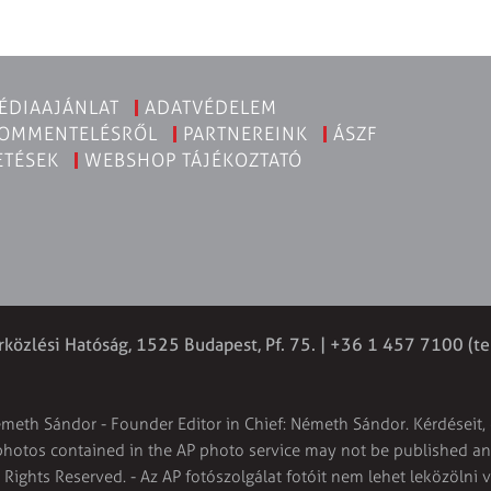
ÉDIAAJÁNLAT
ADATVÉDELEM
KOMMENTELÉSRŐL
PARTNEREINK
ÁSZF
ETÉSEK
WEBSHOP TÁJÉKOZTATÓ
rközlési Hatóság, 1525 Budapest, Pf. 75. | +36 1 457 7100 (te
émeth Sándor - Founder Editor in Chief: Németh Sándor. Kérdéseit, 
 photos contained in the AP photo service may not be published and
l Rights Reserved. - Az AP fotószolgálat fotóit nem lehet leközölni 