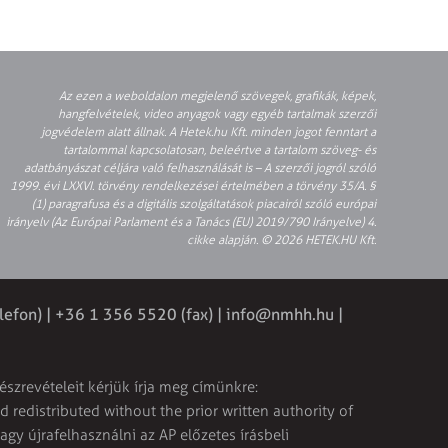
Az ezen a weboldalon megjelenő szövegek, grafikák, képek,
hangfelvételek, video anyagok vagy egyéb tartalmak szerzői
jogvédelem alatt állnak. A Hetek.hu Kft. minden jogot fenntart a
tartalommal kapcsolatosan, beleértve a tartalom szöveg- és
adatbányászat céljára való felhasználását is – A szerzői jogról szóló
1999. évi LXXVI. törvény rendelkezései értelmében a törvény 35/A. §
(1) paragrafusa és a digitális szolgáltatások piacairól szóló európai
irányelv (Az Európai Parlament és a Tanács (EU) 2019/790 Irányelve) 4.
cikke alapján. © 2026 HETEK.HU Kft.
lefon) | +36 1 356 5520 (fax) |
info@nmhh.hu
|
észrevételeit kérjük írja meg címünkre:
 redistributed without the prior written authority of
vagy újrafelhasználni az AP előzetes írásbeli