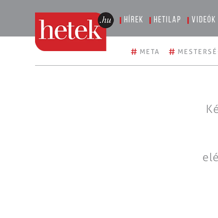
Hírek
Hetilap
Videók
#
#
META
MESTERSÉ
Ké
el