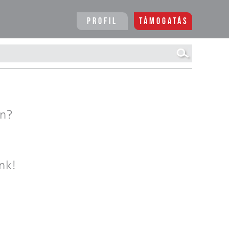
Profil
Támogatás
en?
nk!