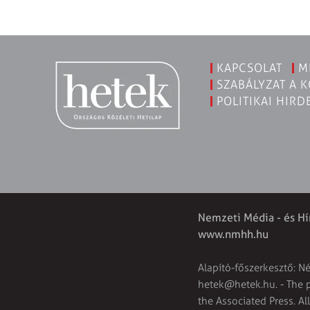
KAPCSOLAT
M
SZABÁLYZAT A 
POLITIKAI HIRD
Nemzeti Média - és Hí
www.nmhh.hu
Alapító-főszerkesztő: N
hetek@hetek.hu
. - The
the Associated Press. Al