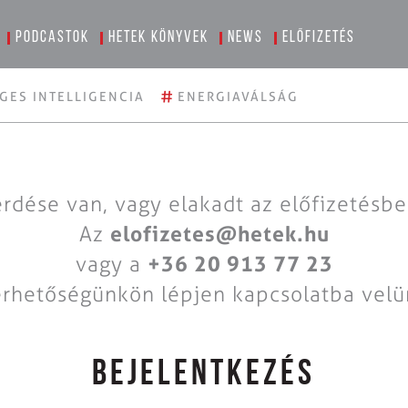
Podcastok
Hetek könyvek
News
Előfizetés
#
GES INTELLIGENCIA
ENERGIAVÁLSÁG
rdése van, vagy elakadt az előfizetésb
Az
elofizetes@hetek.hu
vagy a
+36 20 913 77 23
érhetőségünkön lépjen kapcsolatba velü
BEJELENTKEZÉS