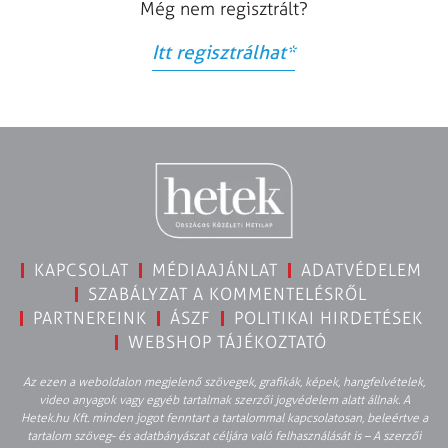
Még nem regisztrált?
Itt regisztrálhat
*
KAPCSOLAT
MÉDIAAJÁNLAT
ADATVÉDELEM
SZABÁLYZAT A KOMMENTELÉSRŐL
PARTNEREINK
ÁSZF
POLITIKAI HIRDETÉSEK
WEBSHOP TÁJÉKOZTATÓ
Az ezen a weboldalon megjelenő szövegek, grafikák, képek, hangfelvételek,
video anyagok vagy egyéb tartalmak szerzői jogvédelem alatt állnak. A
Hetek.hu Kft. minden jogot fenntart a tartalommal kapcsolatosan, beleértve a
tartalom szöveg- és adatbányászat céljára való felhasználását is – A szerzői