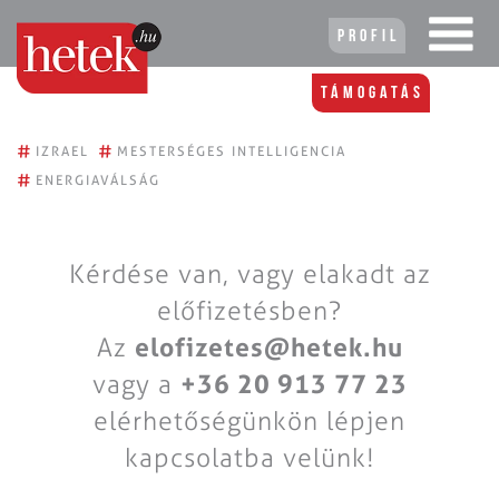
Profil
Támogatás
#
#
IZRAEL
MESTERSÉGES INTELLIGENCIA
#
ENERGIAVÁLSÁG
Kérdése van, vagy elakadt az
előfizetésben?
Az
elofizetes@hetek.hu
vagy a
+36 20 913 77 23
elérhetőségünkön lépjen
kapcsolatba velünk!