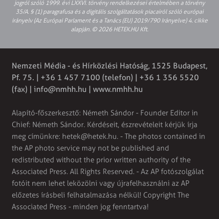
jogról szóló 1999. évi LXXVI. törvény rendelkezései értelmében a törvény
35/A. § (1) paragrafusa és a digitális szolgáltatások piacairól szóló európai
irányelv (Az Európai Parlament és a Tanács (EU) 2019/790 Irányelve) 4. cikke
alapján. © 2026 HETEK.HU Kft.
Nemzeti Média - és Hírközlési Hatóság, 1525 Budapest,
Pf. 75. | +36 1 457 7100 (telefon) | +36 1 356 5520
(fax) |
info@nmhh.hu
| www.nmhh.hu
Alapító-főszerkesztő: Németh Sándor - Founder Editor in
Chief: Németh Sándor. Kérdéseit, észrevételeit kérjük írja
meg címünkre:
hetek@hetek.hu
. - The photos contained in
the AP photo service may not be published and
redistributed without the prior written authority of the
Associated Press. All Rights Reserved. - Az AP fotószolgálat
fotóit nem lehet leközölni vagy újrafelhasználni az AP
előzetes írásbeli felhatalmazása nélkül! Copyright The
Associated Press - minden jog fenntartva!