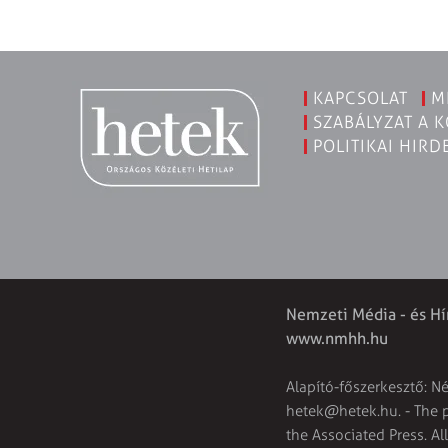
KAPCSOLAT
M
SZABÁLYZAT A 
POLITIKAI HIRD
Nemzeti Média - és Hí
www.nmhh.hu
Alapító-főszerkesztő: N
hetek@hetek.hu
. - The
the Associated Press. Al