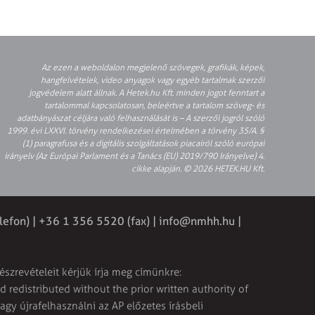
Az ezen a weboldalon megjelenő szövegek, grafikák, képek,
hangfelvételek, video anyagok vagy egyéb tartalmak szerzői
jogvédelem alatt állnak. A Hetek.hu Kft. minden jogot fenntart a
tartalommal kapcsolatosan, beleértve a tartalom szöveg- és
adatbányászat céljára való felhasználását is – A szerzői jogról szóló
1999. évi LXXVI. törvény rendelkezései értelmében a törvény 35/A. §
(1) paragrafusa és a digitális szolgáltatások piacairól szóló európai
irányelv (Az Európai Parlament és a Tanács (EU) 2019/790 Irányelve) 4.
cikke alapján. © 2026 HETEK.HU Kft.
lefon) | +36 1 356 5520 (fax) |
info@nmhh.hu
|
észrevételeit kérjük írja meg címünkre:
 redistributed without the prior written authority of
vagy újrafelhasználni az AP előzetes írásbeli