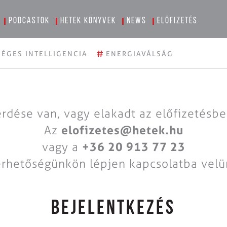
Podcastok
Hetek könyvek
News
Előfizetés
#
ÉGES INTELLIGENCIA
ENERGIAVÁLSÁG
rdése van, vagy elakadt az előfizetésb
Az
elofizetes@hetek.hu
vagy a
+36 20 913 77 23
érhetőségünkön lépjen kapcsolatba velü
BEJELENTKEZÉS