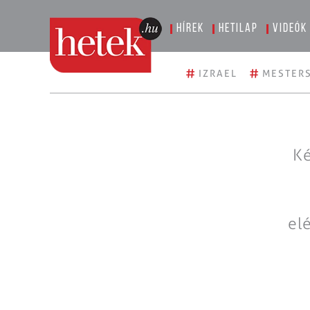
Hírek
Hetilap
Videók
#
#
IZRAEL
MESTERS
Ké
el