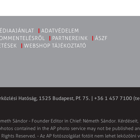
ÉDIAAJÁNLAT
ADATVÉDELEM
KOMMENTELÉSRŐL
PARTNEREINK
ÁSZF
ETÉSEK
WEBSHOP TÁJÉKOZTATÓ
rközlési Hatóság, 1525 Budapest, Pf. 75. | +36 1 457 7100 (te
émeth Sándor - Founder Editor in Chief: Németh Sándor. Kérdéseit, 
 photos contained in the AP photo service may not be published and
l Rights Reserved. - Az AP fotószolgálat fotóit nem lehet leközölni 