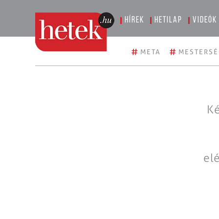
Hírek
Hetilap
Videók
#
#
META
MESTERSÉ
Ké
el