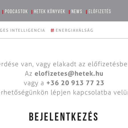
Podcastok
Hetek könyvek
News
Előfizetés
#
GES INTELLIGENCIA
ENERGIAVÁLSÁG
rdése van, vagy elakadt az előfizetésb
Az
elofizetes@hetek.hu
vagy a
+36 20 913 77 23
érhetőségünkön lépjen kapcsolatba velü
BEJELENTKEZÉS