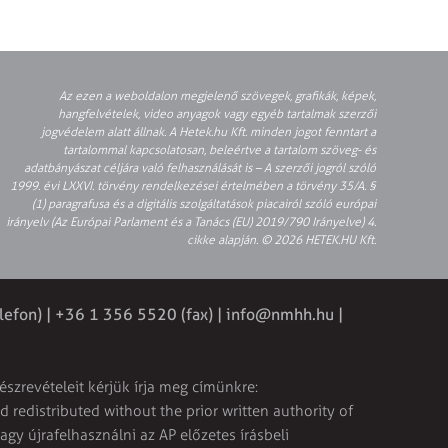
Az ezen a weboldalon megjelenő szövegek, grafikák, képek,
hangfelvételek, video anyagok vagy egyéb tartalmak szerzői
jogvédelem alatt állnak. A Hetek.hu Kft. minden jogot fenntart a
tartalommal kapcsolatosan, beleértve a tartalom szöveg- és
adatbányászat céljára való felhasználását is – A szerzői jogról szóló
1999. évi LXXVI. törvény rendelkezései értelmében a törvény 35/A. §
(1) paragrafusa és a digitális szolgáltatások piacairól szóló európai
irányelv (Az Európai Parlament és a Tanács (EU) 2019/790 Irányelve) 4.
cikke alapján. © 2026 HETEK.HU Kft.
lefon) | +36 1 356 5520 (fax) |
info@nmhh.hu
|
észrevételeit kérjük írja meg címünkre:
 redistributed without the prior written authority of
vagy újrafelhasználni az AP előzetes írásbeli