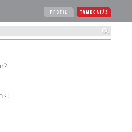
Profil
Támogatás
en?
nk!