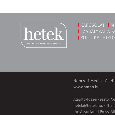
KAPCSOLAT
M
SZABÁLYZAT A 
POLITIKAI HIRD
Nemzeti Média - és Hí
www.nmhh.hu
Alapító-főszerkesztő: N
hetek@hetek.hu
. - The
the Associated Press. Al