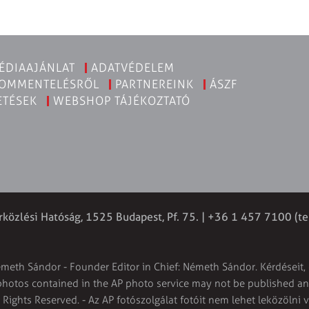
ÉDIAAJÁNLAT
ADATVÉDELEM
KOMMENTELÉSRŐL
PARTNEREINK
ÁSZF
ETÉSEK
WEBSHOP TÁJÉKOZTATÓ
rközlési Hatóság, 1525 Budapest, Pf. 75. | +36 1 457 7100 (te
émeth Sándor - Founder Editor in Chief: Németh Sándor. Kérdéseit, 
 photos contained in the AP photo service may not be published and
l Rights Reserved. - Az AP fotószolgálat fotóit nem lehet leközölni 