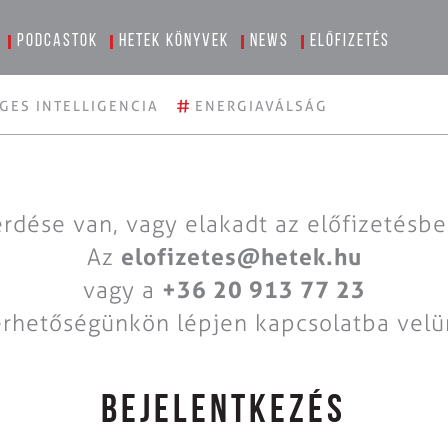
Podcastok
Hetek könyvek
News
Előfizetés
#
GES INTELLIGENCIA
ENERGIAVÁLSÁG
rdése van, vagy elakadt az előfizetésb
Az
elofizetes@hetek.hu
vagy a
+36 20 913 77 23
érhetőségünkön lépjen kapcsolatba velü
BEJELENTKEZÉS