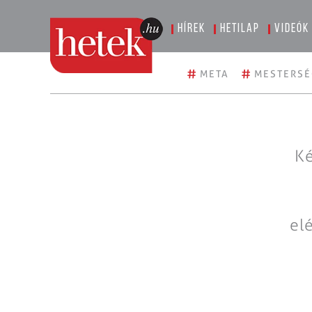
Hírek
Hetilap
Videók
#
#
META
MESTERSÉ
Ké
el