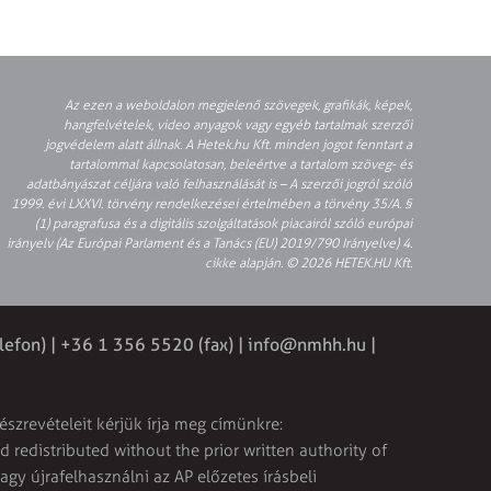
Az ezen a weboldalon megjelenő szövegek, grafikák, képek,
hangfelvételek, video anyagok vagy egyéb tartalmak szerzői
jogvédelem alatt állnak. A Hetek.hu Kft. minden jogot fenntart a
tartalommal kapcsolatosan, beleértve a tartalom szöveg- és
adatbányászat céljára való felhasználását is – A szerzői jogról szóló
1999. évi LXXVI. törvény rendelkezései értelmében a törvény 35/A. §
(1) paragrafusa és a digitális szolgáltatások piacairól szóló európai
irányelv (Az Európai Parlament és a Tanács (EU) 2019/790 Irányelve) 4.
cikke alapján. © 2026 HETEK.HU Kft.
lefon) | +36 1 356 5520 (fax) |
info@nmhh.hu
|
észrevételeit kérjük írja meg címünkre:
 redistributed without the prior written authority of
vagy újrafelhasználni az AP előzetes írásbeli