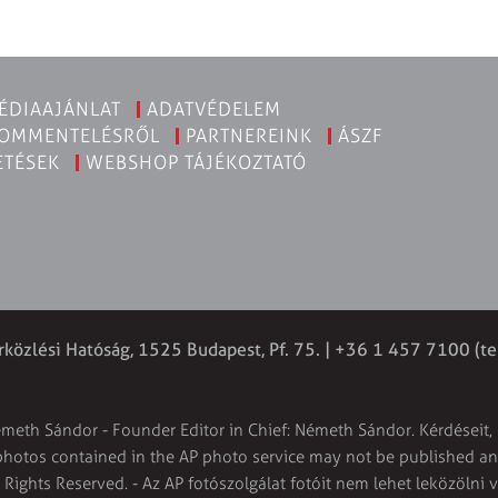
ÉDIAAJÁNLAT
ADATVÉDELEM
KOMMENTELÉSRŐL
PARTNEREINK
ÁSZF
ETÉSEK
WEBSHOP TÁJÉKOZTATÓ
rközlési Hatóság, 1525 Budapest, Pf. 75. | +36 1 457 7100 (te
émeth Sándor - Founder Editor in Chief: Németh Sándor. Kérdéseit, 
 photos contained in the AP photo service may not be published and
l Rights Reserved. - Az AP fotószolgálat fotóit nem lehet leközölni 