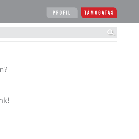
Profil
Támogatás
en?
nk!