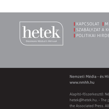
KAPCSOLAT
M
SZABÁLYZAT A 
POLITIKAI HIRD
Nemzeti Média - és Hí
www.nmhh.hu
Alapító-főszerkesztő: N
hetek@hetek.hu
. - The
the Associated Press. Al