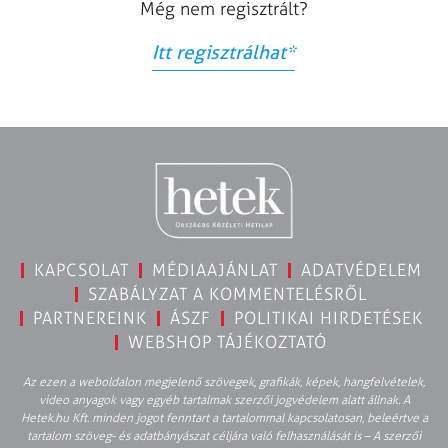
Még nem regisztrált?
Itt regisztrálhat
*
KAPCSOLAT
MÉDIAAJÁNLAT
ADATVÉDELEM
SZABÁLYZAT A KOMMENTELÉSRŐL
PARTNEREINK
ÁSZF
POLITIKAI HIRDETÉSEK
WEBSHOP TÁJÉKOZTATÓ
Az ezen a weboldalon megjelenő szövegek, grafikák, képek, hangfelvételek,
video anyagok vagy egyéb tartalmak szerzői jogvédelem alatt állnak. A
Hetek.hu Kft. minden jogot fenntart a tartalommal kapcsolatosan, beleértve a
tartalom szöveg- és adatbányászat céljára való felhasználását is – A szerzői