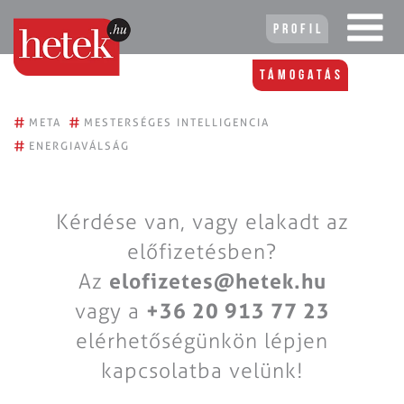
Profil
Támogatás
#
#
META
MESTERSÉGES INTELLIGENCIA
#
ENERGIAVÁLSÁG
Kérdése van, vagy elakadt az
előfizetésben?
Az
elofizetes@hetek.hu
vagy a
+36 20 913 77 23
elérhetőségünkön lépjen
kapcsolatba velünk!