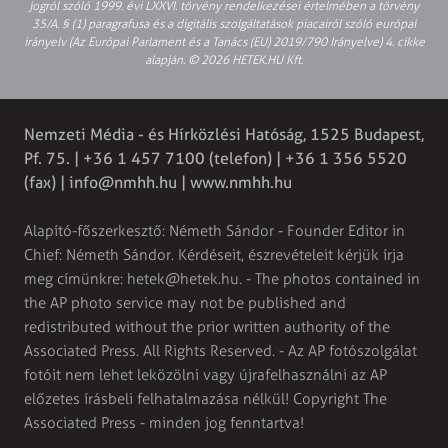
jogról szóló 1999. évi LXXVI. törvény rendelkezései értelmében a törvény
35/A. § (1) paragrafusa és a digitális szolgáltatások piacairól szóló európai
irányelv (Az Európai Parlament és a Tanács (EU) 2019/790 Irányelve) 4. cikke
alapján. © 2026 HETEK.HU Kft.
Nemzeti Média - és Hírközlési Hatóság, 1525 Budapest,
Pf. 75. | +36 1 457 7100 (telefon) | +36 1 356 5520
(fax) |
info@nmhh.hu
| www.nmhh.hu
Alapító-főszerkesztő: Németh Sándor - Founder Editor in
Chief: Németh Sándor. Kérdéseit, észrevételeit kérjük írja
meg címünkre:
hetek@hetek.hu
. - The photos contained in
the AP photo service may not be published and
redistributed without the prior written authority of the
Associated Press. All Rights Reserved. - Az AP fotószolgálat
fotóit nem lehet leközölni vagy újrafelhasználni az AP
előzetes írásbeli felhatalmazása nélkül! Copyright The
Associated Press - minden jog fenntartva!