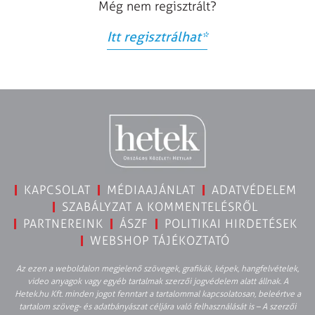
Még nem regisztrált?
Itt regisztrálhat
*
KAPCSOLAT
MÉDIAAJÁNLAT
ADATVÉDELEM
SZABÁLYZAT A KOMMENTELÉSRŐL
PARTNEREINK
ÁSZF
POLITIKAI HIRDETÉSEK
WEBSHOP TÁJÉKOZTATÓ
Az ezen a weboldalon megjelenő szövegek, grafikák, képek, hangfelvételek,
video anyagok vagy egyéb tartalmak szerzői jogvédelem alatt állnak. A
Hetek.hu Kft. minden jogot fenntart a tartalommal kapcsolatosan, beleértve a
tartalom szöveg- és adatbányászat céljára való felhasználását is – A szerzői