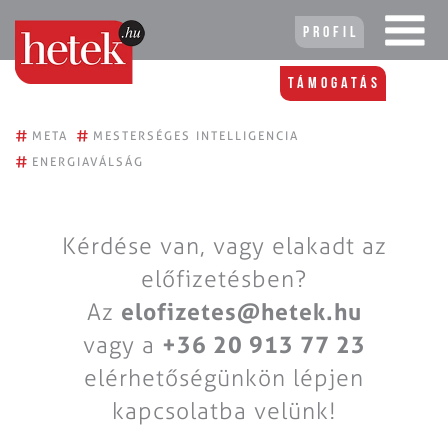
Profil
Támogatás
#
#
META
MESTERSÉGES INTELLIGENCIA
#
ENERGIAVÁLSÁG
Kérdése van, vagy elakadt az
előfizetésben?
Az
elofizetes@hetek.hu
vagy a
+36 20 913 77 23
elérhetőségünkön lépjen
kapcsolatba velünk!