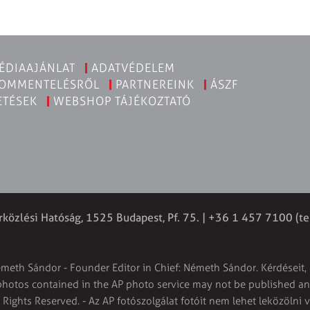
ÉDIAAJÁNLAT
ADATVÉDELEM
KOMMENTELÉSRŐL
PARTNEREINK
ÁSZF
ETÉSEK
WEBSHOP TÁJÉKOZTATÓ
rközlési Hatóság, 1525 Budapest, Pf. 75. | +36 1 457 7100 (te
émeth Sándor - Founder Editor in Chief: Németh Sándor. Kérdéseit, 
 photos contained in the AP photo service may not be published and
l Rights Reserved. - Az AP fotószolgálat fotóit nem lehet leközölni 