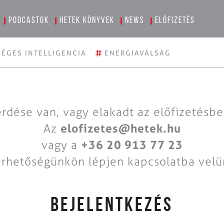
Podcastok
Hetek könyvek
News
Előfizetés
#
ÉGES INTELLIGENCIA
ENERGIAVÁLSÁG
rdése van, vagy elakadt az előfizetésb
Az
elofizetes@hetek.hu
vagy a
+36 20 913 77 23
érhetőségünkön lépjen kapcsolatba velü
BEJELENTKEZÉS