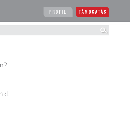
Profil
Támogatás
en?
nk!