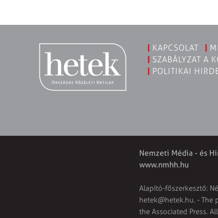
KAPCSOLAT
M
SZABÁLYZAT A 
POLITIKAI HIRD
Nemzeti Média - és Hí
www.nmhh.hu
Alapító-főszerkesztő: N
hetek@hetek.hu
. - The
the Associated Press. Al