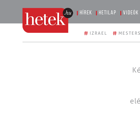
Hírek
Hetilap
Videók
#
#
IZRAEL
MESTERS
Ké
el