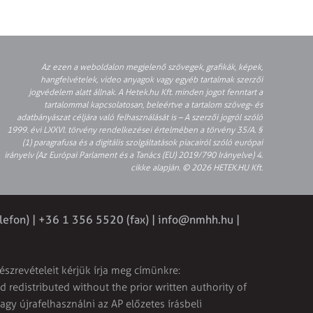
Az ezen a weboldalon megjelenő szövegek, grafikák, képek,
hangfelvételek, video anyagok vagy egyéb tartalmak szerzői
jogvédelem alatt állnak. A Hetek.hu Kft. minden jogot fenntart a
tartalommal kapcsolatosan, beleértve a tartalom szöveg- és
adatbányászat céljára való felhasználását is – A szerzői jogról szóló
1999. évi LXXVI. törvény rendelkezései értelmében a törvény 35/A. §
(1) paragrafusa és a digitális szolgáltatások piacairól szóló európai
irányelv (Az Európai Parlament és a Tanács (EU) 2019/790 Irányelve) 4.
cikke alapján. © 2026 HETEK.HU Kft.
lefon) | +36 1 356 5520 (fax) |
info@nmhh.hu
|
észrevételeit kérjük írja meg címünkre:
 redistributed without the prior written authority of
vagy újrafelhasználni az AP előzetes írásbeli