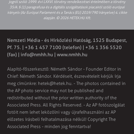
jogról szóló 1999. évi LXXVI. törvény rendelkezései értelmében a törvény
35/A. § (1) paragrafusa és a digitális szolgáltatások piacairól szóló európai
irányelv (Az Európai Parlament és a Tanács (EU) 2019/790 Irányelve) 4. cikke
alapján. © 2026 HETEK.HU Kft.
Nemzeti Média - és Hírközlési Hatóság, 1525 Budapest,
Pf. 75. | +36 1 457 7100 (telefon) | +36 1 356 5520
(fax) |
info@nmhh.hu
| www.nmhh.hu
Alapító-főszerkesztő: Németh Sándor - Founder Editor in
Chief: Németh Sándor. Kérdéseit, észrevételeit kérjük írja
meg címünkre:
hetek@hetek.hu
. - The photos contained in
the AP photo service may not be published and
redistributed without the prior written authority of the
Associated Press. All Rights Reserved. - Az AP fotószolgálat
fotóit nem lehet leközölni vagy újrafelhasználni az AP
előzetes írásbeli felhatalmazása nélkül! Copyright The
Associated Press - minden jog fenntartva!