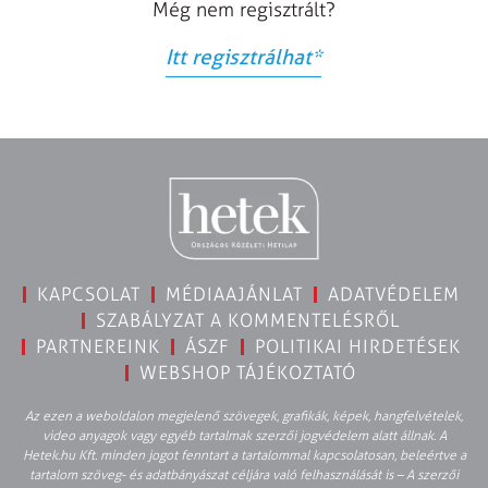
Még nem regisztrált?
Itt regisztrálhat
*
KAPCSOLAT
MÉDIAAJÁNLAT
ADATVÉDELEM
SZABÁLYZAT A KOMMENTELÉSRŐL
PARTNEREINK
ÁSZF
POLITIKAI HIRDETÉSEK
WEBSHOP TÁJÉKOZTATÓ
Az ezen a weboldalon megjelenő szövegek, grafikák, képek, hangfelvételek,
video anyagok vagy egyéb tartalmak szerzői jogvédelem alatt állnak. A
Hetek.hu Kft. minden jogot fenntart a tartalommal kapcsolatosan, beleértve a
tartalom szöveg- és adatbányászat céljára való felhasználását is – A szerzői