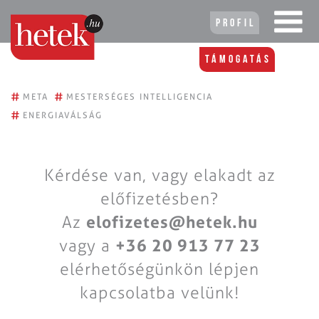
Profil
Támogatás
#
#
META
MESTERSÉGES INTELLIGENCIA
#
ENERGIAVÁLSÁG
Kérdése van, vagy elakadt az
előfizetésben?
Az
elofizetes@hetek.hu
vagy a
+36 20 913 77 23
elérhetőségünkön lépjen
kapcsolatba velünk!