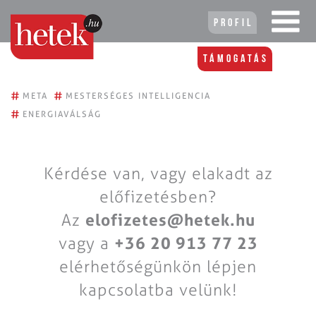
Profil
Támogatás
#
#
META
MESTERSÉGES INTELLIGENCIA
#
ENERGIAVÁLSÁG
Kérdése van, vagy elakadt az
előfizetésben?
Az
elofizetes@hetek.hu
vagy a
+36 20 913 77 23
elérhetőségünkön lépjen
kapcsolatba velünk!