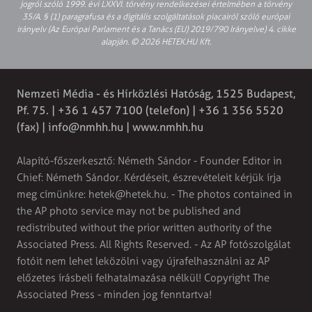
jogról szóló 1999. évi LXXVI. törvény rendelkezései értelmében a törvény
35/A. § (1) paragrafusa és a digitális szolgáltatások piacairól szóló európai
irányelv (Az Európai Parlament és a Tanács (EU) 2019/790 Irányelve) 4. cikke
alapján. © 2026 HETEK.HU Kft.
Nemzeti Média - és Hírközlési Hatóság, 1525 Budapest,
Pf. 75. | +36 1 457 7100 (telefon) | +36 1 356 5520
(fax) |
info@nmhh.hu
| www.nmhh.hu
Alapító-főszerkesztő: Németh Sándor - Founder Editor in
Chief: Németh Sándor. Kérdéseit, észrevételeit kérjük írja
meg címünkre:
hetek@hetek.hu
. - The photos contained in
the AP photo service may not be published and
redistributed without the prior written authority of the
Associated Press. All Rights Reserved. - Az AP fotószolgálat
fotóit nem lehet leközölni vagy újrafelhasználni az AP
előzetes írásbeli felhatalmazása nélkül! Copyright The
Associated Press - minden jog fenntartva!