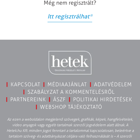
Még nem regisztrált?
Itt regisztrálhat
*
KAPCSOLAT
MÉDIAAJÁNLAT
ADATVÉDELEM
SZABÁLYZAT A KOMMENTELÉSRŐL
PARTNEREINK
ÁSZF
POLITIKAI HIRDETÉSEK
WEBSHOP TÁJÉKOZTATÓ
Az ezen a weboldalon megjelenő szövegek, grafikák, képek, hangfelvételek,
video anyagok vagy egyéb tartalmak szerzői jogvédelem alatt állnak. A
Hetek.hu Kft. minden jogot fenntart a tartalommal kapcsolatosan, beleértve a
tartalom szöveg- és adatbányászat céljára való felhasználását is – A szerzői