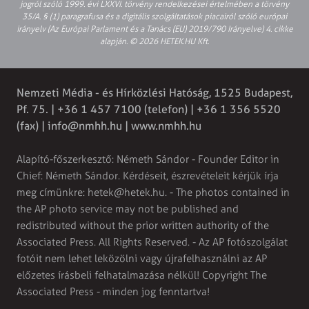
jogról szóló 1999. évi LXXVI. törvény rendelkezései értelmében a törvény
35/A. § (1) paragrafusa és a digitális szolgáltatások piacairól szóló európai
irányelv (Az Európai Parlament és a Tanács (EU) 2019/790 Irányelve) 4. cikke
alapján. © 2026 HETEK.HU Kft.
Nemzeti Média - és Hírközlési Hatóság, 1525 Budapest,
Pf. 75. | +36 1 457 7100 (telefon) | +36 1 356 5520
(fax) |
info@nmhh.hu
| www.nmhh.hu
Alapító-főszerkesztő: Németh Sándor - Founder Editor in
Chief: Németh Sándor. Kérdéseit, észrevételeit kérjük írja
meg címünkre:
hetek@hetek.hu
. - The photos contained in
the AP photo service may not be published and
redistributed without the prior written authority of the
Associated Press. All Rights Reserved. - Az AP fotószolgálat
fotóit nem lehet leközölni vagy újrafelhasználni az AP
előzetes írásbeli felhatalmazása nélkül! Copyright The
Associated Press - minden jog fenntartva!