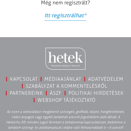
Még nem regisztrált?
Itt regisztrálhat
*
KAPCSOLAT
MÉDIAAJÁNLAT
ADATVÉDELEM
SZABÁLYZAT A KOMMENTELÉSRŐL
PARTNEREINK
ÁSZF
POLITIKAI HIRDETÉSEK
WEBSHOP TÁJÉKOZTATÓ
Az ezen a weboldalon megjelenő szövegek, grafikák, képek, hangfelvételek,
video anyagok vagy egyéb tartalmak szerzői jogvédelem alatt állnak. A
Hetek.hu Kft. minden jogot fenntart a tartalommal kapcsolatosan, beleértve a
tartalom szöveg- és adatbányászat céljára való felhasználását is – A szerzői