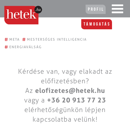
Profil
Támogatás
#
#
META
MESTERSÉGES INTELLIGENCIA
#
ENERGIAVÁLSÁG
Kérdése van, vagy elakadt az
előfizetésben?
Az
elofizetes@hetek.hu
vagy a
+36 20 913 77 23
elérhetőségünkön lépjen
kapcsolatba velünk!