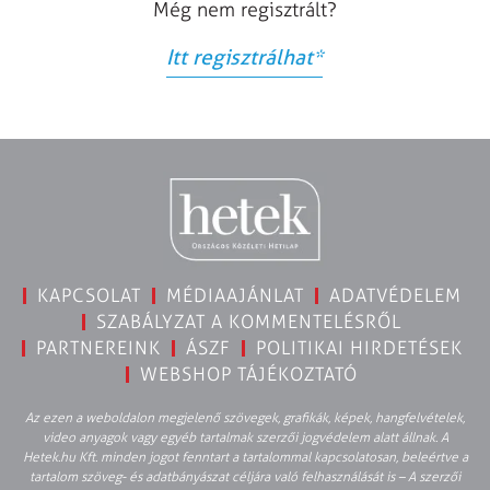
Még nem regisztrált?
Itt regisztrálhat
*
KAPCSOLAT
MÉDIAAJÁNLAT
ADATVÉDELEM
SZABÁLYZAT A KOMMENTELÉSRŐL
PARTNEREINK
ÁSZF
POLITIKAI HIRDETÉSEK
WEBSHOP TÁJÉKOZTATÓ
Az ezen a weboldalon megjelenő szövegek, grafikák, képek, hangfelvételek,
video anyagok vagy egyéb tartalmak szerzői jogvédelem alatt állnak. A
Hetek.hu Kft. minden jogot fenntart a tartalommal kapcsolatosan, beleértve a
tartalom szöveg- és adatbányászat céljára való felhasználását is – A szerzői