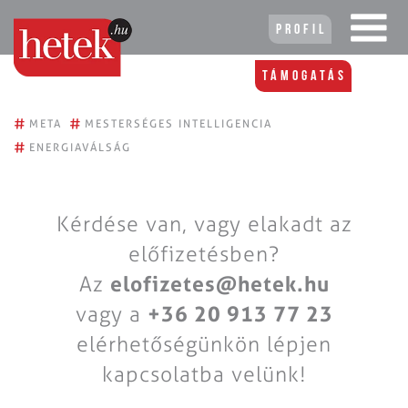
Profil
Támogatás
#
#
META
MESTERSÉGES INTELLIGENCIA
#
ENERGIAVÁLSÁG
Kérdése van, vagy elakadt az
előfizetésben?
Az
elofizetes@hetek.hu
vagy a
+36 20 913 77 23
elérhetőségünkön lépjen
kapcsolatba velünk!