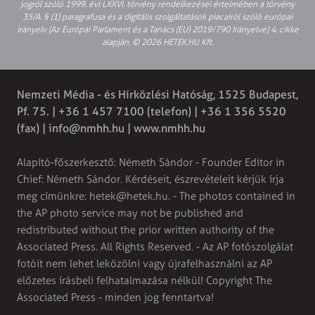
jogról szóló 1999. évi LXXVI. törvény rendelkezései értelmében a törvény
35/A. § (1) paragrafusa és a digitális szolgáltatások piacairól szóló európai
irányelv (Az Európai Parlament és a Tanács (EU) 2019/790 Irányelve) 4. cikke
alapján. © 2026 HETEK.HU Kft.
Nemzeti Média - és Hírközlési Hatóság, 1525 Budapest,
Pf. 75. | +36 1 457 7100 (telefon) | +36 1 356 5520
(fax) |
info@nmhh.hu
| www.nmhh.hu
Alapító-főszerkesztő: Németh Sándor - Founder Editor in
Chief: Németh Sándor. Kérdéseit, észrevételeit kérjük írja
meg címünkre:
hetek@hetek.hu
. - The photos contained in
the AP photo service may not be published and
redistributed without the prior written authority of the
Associated Press. All Rights Reserved. - Az AP fotószolgálat
fotóit nem lehet leközölni vagy újrafelhasználni az AP
előzetes írásbeli felhatalmazása nélkül! Copyright The
Associated Press - minden jog fenntartva!