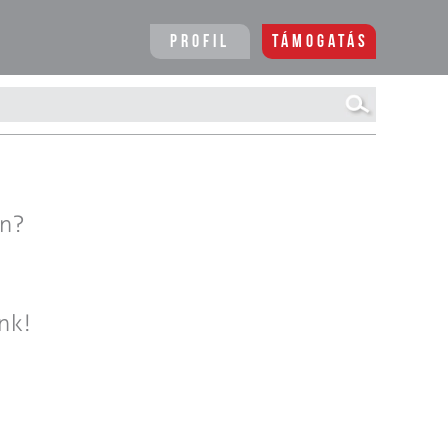
Profil
Támogatás
en?
nk!