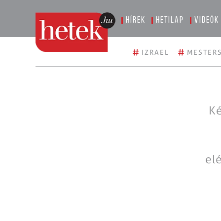
Hírek
Hetilap
Videók
#
#
IZRAEL
MESTERS
Ké
el