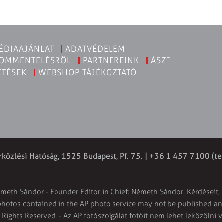
ÉDIAAJÁNLAT
ADATVÉDELEM
KOMMENTELÉSRŐL
PARTNEREINK
ÁSZF
ETÉSEK
WEBSHOP TÁJÉKOZTATÓ
rközlési Hatóság, 1525 Budapest, Pf. 75. | +36 1 457 7100 (te
émeth Sándor - Founder Editor in Chief: Németh Sándor. Kérdéseit, 
 photos contained in the AP photo service may not be published and
l Rights Reserved. - Az AP fotószolgálat fotóit nem lehet leközölni 