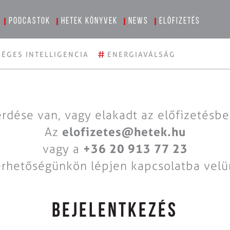
Podcastok
Hetek könyvek
News
Előfizetés
#
ÉGES INTELLIGENCIA
ENERGIAVÁLSÁG
rdése van, vagy elakadt az előfizetésb
Az
elofizetes@hetek.hu
vagy a
+36 20 913 77 23
érhetőségünkön lépjen kapcsolatba velü
BEJELENTKEZÉS