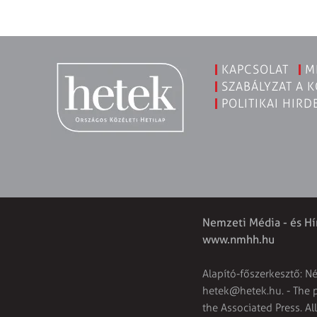
KAPCSOLAT
M
SZABÁLYZAT A 
POLITIKAI HIRD
Nemzeti Média - és Hí
www.nmhh.hu
Alapító-főszerkesztő: N
hetek@hetek.hu
. - The
the Associated Press. Al