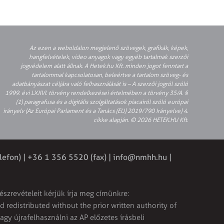
Az ezen a weboldalon megjelenő szövegek, grafikák, képek,
hangfelvételek, video anyagok vagy egyéb tartalmak szerzői
jogvédelem alatt állnak. A Hetek.hu Kft. minden jogot fenntart a
tartalommal kapcsolatosan, beleértve a tartalom szöveg- és
adatbányászat céljára való felhasználását is – A szerzői jogról szóló
1999. évi LXXVI. törvény rendelkezései értelmében a törvény 35/A. §
(1) paragrafusa és a digitális szolgáltatások piacairól szóló európai
irányelv (Az Európai Parlament és a Tanács (EU) 2019/790 Irányelve) 4.
cikke alapján. © 2026 HETEK.HU Kft.
lefon) | +36 1 356 5520 (fax) |
info@nmhh.hu
|
észrevételeit kérjük írja meg címünkre:
 redistributed without the prior written authority of
vagy újrafelhasználni az AP előzetes írásbeli