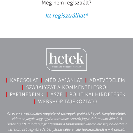
Még nem regisztrált?
Itt regisztrálhat
*
KAPCSOLAT
MÉDIAAJÁNLAT
ADATVÉDELEM
SZABÁLYZAT A KOMMENTELÉSRŐL
PARTNEREINK
ÁSZF
POLITIKAI HIRDETÉSEK
WEBSHOP TÁJÉKOZTATÓ
Az ezen a weboldalon megjelenő szövegek, grafikák, képek, hangfelvételek,
video anyagok vagy egyéb tartalmak szerzői jogvédelem alatt állnak. A
Hetek.hu Kft. minden jogot fenntart a tartalommal kapcsolatosan, beleértve a
tartalom szöveg- és adatbányászat céljára való felhasználását is – A szerzői