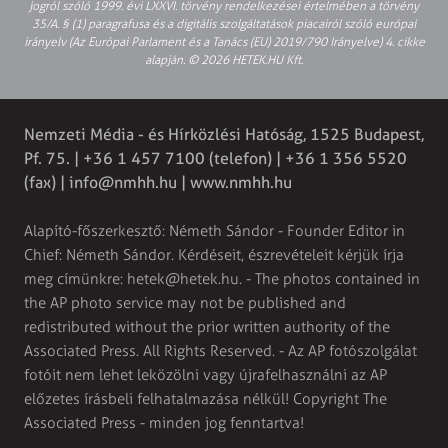
jogról szóló 1999. évi LXXVI. törvény rendelkezései értelmében a törvény
35/A. § (1) paragrafusa és a digitális szolgáltatások piacairól szóló európai
irányelv (Az Európai Parlament és a Tanács (EU) 2019/790 Irányelve) 4. cikke
alapján. © 2026 HETEK.HU Kft.
Nemzeti Média - és Hírközlési Hatóság, 1525 Budapest,
Pf. 75. | +36 1 457 7100 (telefon) | +36 1 356 5520
(fax) |
info@nmhh.hu
| www.nmhh.hu
Alapító-főszerkesztő: Németh Sándor - Founder Editor in
Chief: Németh Sándor. Kérdéseit, észrevételeit kérjük írja
meg címünkre:
hetek@hetek.hu
. - The photos contained in
the AP photo service may not be published and
redistributed without the prior written authority of the
Associated Press. All Rights Reserved. - Az AP fotószolgálat
fotóit nem lehet leközölni vagy újrafelhasználni az AP
előzetes írásbeli felhatalmazása nélkül! Copyright The
Associated Press - minden jog fenntartva!