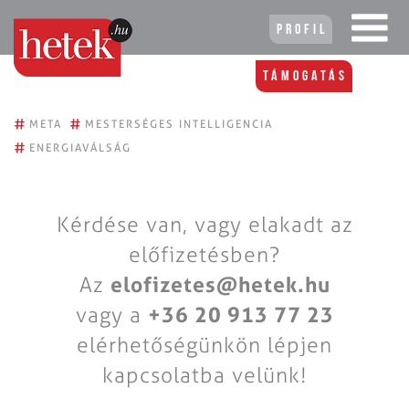
Profil
Támogatás
#
#
META
MESTERSÉGES INTELLIGENCIA
#
ENERGIAVÁLSÁG
Kérdése van, vagy elakadt az
előfizetésben?
Az
elofizetes@hetek.hu
vagy a
+36 20 913 77 23
elérhetőségünkön lépjen
kapcsolatba velünk!