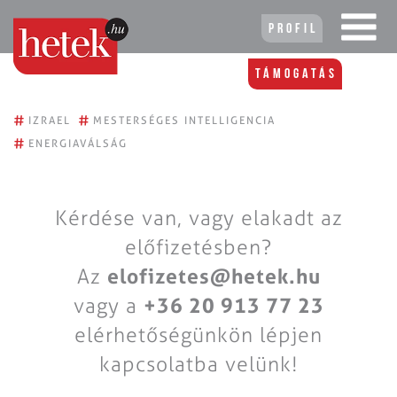
Profil
Támogatás
#
#
IZRAEL
MESTERSÉGES INTELLIGENCIA
#
ENERGIAVÁLSÁG
Kérdése van, vagy elakadt az
előfizetésben?
Az
elofizetes@hetek.hu
vagy a
+36 20 913 77 23
elérhetőségünkön lépjen
kapcsolatba velünk!