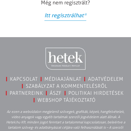
Még nem regisztrált?
Itt regisztrálhat
*
KAPCSOLAT
MÉDIAAJÁNLAT
ADATVÉDELEM
SZABÁLYZAT A KOMMENTELÉSRŐL
PARTNEREINK
ÁSZF
POLITIKAI HIRDETÉSEK
WEBSHOP TÁJÉKOZTATÓ
Az ezen a weboldalon megjelenő szövegek, grafikák, képek, hangfelvételek,
video anyagok vagy egyéb tartalmak szerzői jogvédelem alatt állnak. A
Hetek.hu Kft. minden jogot fenntart a tartalommal kapcsolatosan, beleértve a
tartalom szöveg- és adatbányászat céljára való felhasználását is – A szerzői