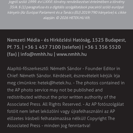
jogról szóló 1999. évi LXXVI. törvény rendelkezései értelmében a törvény
35/A. § (1) paragrafusa és a digitális szolgáltatások piacairól szóló európai
irányelv (Az Európai Parlament és a Tanács (EU) 2019/790 Irányelve) 4. cikke
alapján. © 2026 HETEK.HU Kft.
Nemzeti Média - és Hírközlési Hatóság, 1525 Budapest,
Pf. 75. | +36 1 457 7100 (telefon) | +36 1 356 5520
(fax) |
info@nmhh.hu
| www.nmhh.hu
Alapító-főszerkesztő: Németh Sándor - Founder Editor in
Chief: Németh Sándor. Kérdéseit, észrevételeit kérjük írja
meg címünkre:
hetek@hetek.hu
. - The photos contained in
the AP photo service may not be published and
redistributed without the prior written authority of the
Associated Press. All Rights Reserved. - Az AP fotószolgálat
fotóit nem lehet leközölni vagy újrafelhasználni az AP
előzetes írásbeli felhatalmazása nélkül! Copyright The
Associated Press - minden jog fenntartva!