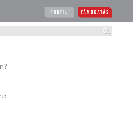
Profil
Támogatás
en?
nk!