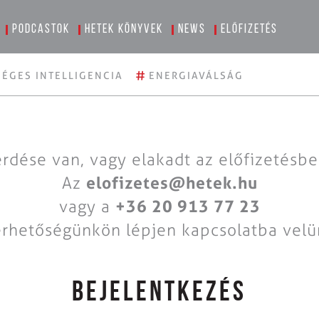
Podcastok
Hetek könyvek
News
Előfizetés
#
ÉGES INTELLIGENCIA
ENERGIAVÁLSÁG
rdése van, vagy elakadt az előfizetésb
Az
elofizetes@hetek.hu
vagy a
+36 20 913 77 23
érhetőségünkön lépjen kapcsolatba velü
BEJELENTKEZÉS