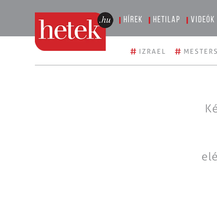
Hírek
Hetilap
Videók
#
#
IZRAEL
MESTERS
Ké
el