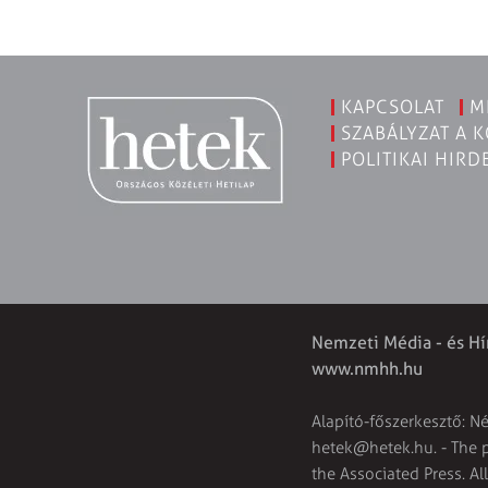
KAPCSOLAT
M
SZABÁLYZAT A 
POLITIKAI HIRD
Nemzeti Média - és Hí
www.nmhh.hu
Alapító-főszerkesztő: N
hetek@hetek.hu
. - The
the Associated Press. Al