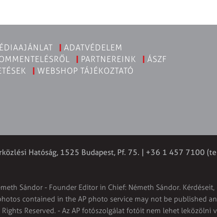
ÉDIAAJÁNLAT
ADATVÉDELEM
KOMMENTELÉSRŐL
PARTNEREINK
ÁSZF
ETÉSEK
WEBSHOP TÁJÉKOZTATÓ
rközlési Hatóság, 1525 Budapest, Pf. 75. | +36 1 457 7100 (te
émeth Sándor - Founder Editor in Chief: Németh Sándor. Kérdéseit, 
 photos contained in the AP photo service may not be published and
l Rights Reserved. - Az AP fotószolgálat fotóit nem lehet leközölni 