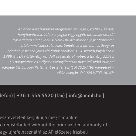
Az ezen a weboldalon megjelenő szövegek, grafikák, képek,
hangfelvételek, video anyagok vagy egyéb tartalmak szerzői
jogvédelem alatt állnak. A Hetek.hu Kft. minden jogot fenntart a
tartalommal kapcsolatosan, beleértve a tartalom szöveg- és
adatbányászat céljára való felhasználását is – A szerzői jogról szóló
1999. évi LXXVI. törvény rendelkezései értelmében a törvény 35/A. §
(1) paragrafusa és a digitális szolgáltatások piacairól szóló európai
irányelv (Az Európai Parlament és a Tanács (EU) 2019/790 Irányelve) 4.
cikke alapján. © 2026 HETEK.HU Kft.
lefon) | +36 1 356 5520 (fax) |
info@nmhh.hu
|
észrevételeit kérjük írja meg címünkre:
 redistributed without the prior written authority of
vagy újrafelhasználni az AP előzetes írásbeli