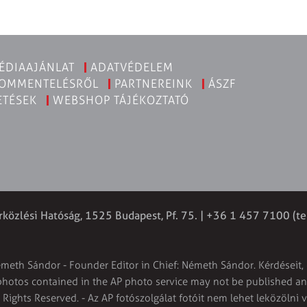
ÉDIAAJÁNLAT
ADATVÉDELEM
KOMMENTELÉSRŐL
PARTNEREINK
ÁSZF
ETÉSEK
WEBSHOP TÁJÉKOZTATÓ
rközlési Hatóság, 1525 Budapest, Pf. 75. | +36 1 457 7100 (te
émeth Sándor - Founder Editor in Chief: Németh Sándor. Kérdéseit, 
 photos contained in the AP photo service may not be published and
l Rights Reserved. - Az AP fotószolgálat fotóit nem lehet leközölni 