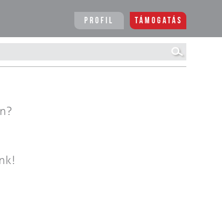
Profil
Támogatás
en?
nk!