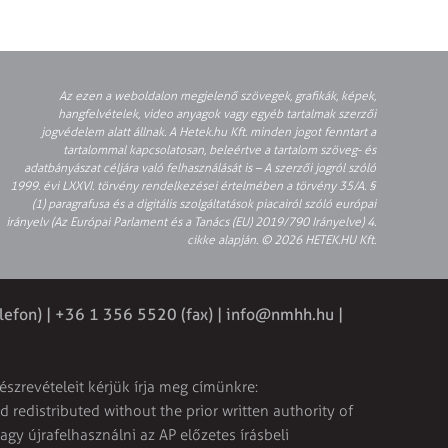
Az ezen a weboldalon megjelenő szövegek, grafikák, képek,
hangfelvételek, video anyagok vagy egyéb tartalmak szerzői
jogvédelem alatt állnak. A Hetek.hu Kft. minden jogot fenntart a
tartalommal kapcsolatosan, beleértve a tartalom szöveg- és
adatbányászat céljára való felhasználását is – A szerzői jogról szóló
1999. évi LXXVI. törvény rendelkezései értelmében a törvény 35/A. §
(1) paragrafusa és a digitális szolgáltatások piacairól szóló európai
irányelv (Az Európai Parlament és a Tanács (EU) 2019/790 Irányelve) 4.
cikke alapján. © 2026 HETEK.HU Kft.
lefon) | +36 1 356 5520 (fax) |
info@nmhh.hu
|
észrevételeit kérjük írja meg címünkre:
 redistributed without the prior written authority of
vagy újrafelhasználni az AP előzetes írásbeli