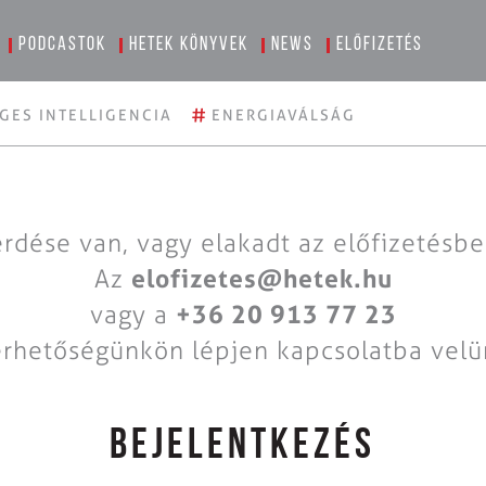
Podcastok
Hetek könyvek
News
Előfizetés
#
GES INTELLIGENCIA
ENERGIAVÁLSÁG
rdése van, vagy elakadt az előfizetésb
Az
elofizetes@hetek.hu
vagy a
+36 20 913 77 23
érhetőségünkön lépjen kapcsolatba velü
BEJELENTKEZÉS