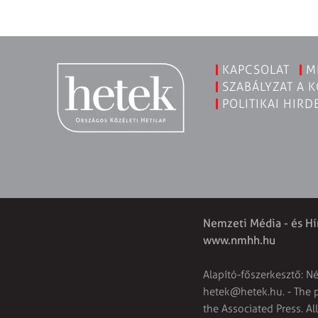
KAPCSOLAT
M
SZABÁLYZAT A 
POLITIKAI HIRD
Nemzeti Média - és Hí
www.nmhh.hu
Alapító-főszerkesztő: N
hetek@hetek.hu
. - The
the Associated Press. Al