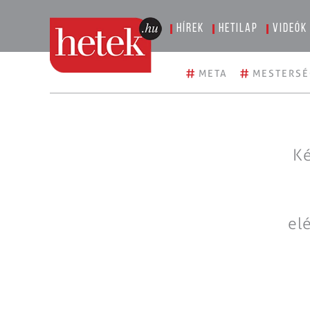
Hírek
Hetilap
Videók
#
#
META
MESTERSÉ
Ké
el