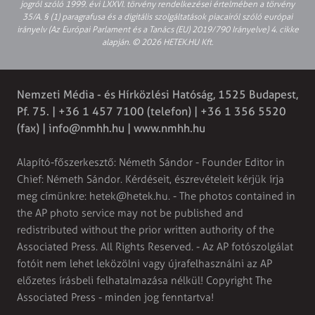
jogról szóló 1999. évi LXXVI. törvény rendelkezései értelmében a törvény
35/A. § (1) paragrafusa és a digitális szolgáltatások piacairól szóló európai
irányelv (Az Európai Parlament és a Tanács (EU) 2019/790 Irányelve) 4. cikke
alapján. © 2026 HETEK.HU Kft.
Nemzeti Média - és Hírközlési Hatóság, 1525 Budapest,
Pf. 75. | +36 1 457 7100 (telefon) | +36 1 356 5520
(fax) |
info@nmhh.hu
| www.nmhh.hu
Alapító-főszerkesztő: Németh Sándor - Founder Editor in
Chief: Németh Sándor. Kérdéseit, észrevételeit kérjük írja
meg címünkre:
hetek@hetek.hu
. - The photos contained in
the AP photo service may not be published and
redistributed without the prior written authority of the
Associated Press. All Rights Reserved. - Az AP fotószolgálat
fotóit nem lehet leközölni vagy újrafelhasználni az AP
előzetes írásbeli felhatalmazása nélkül! Copyright The
Associated Press - minden jog fenntartva!