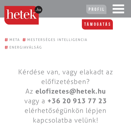
Profil
Támogatás
#
#
META
MESTERSÉGES INTELLIGENCIA
#
ENERGIAVÁLSÁG
Kérdése van, vagy elakadt az
előfizetésben?
Az
elofizetes@hetek.hu
vagy a
+36 20 913 77 23
elérhetőségünkön lépjen
kapcsolatba velünk!