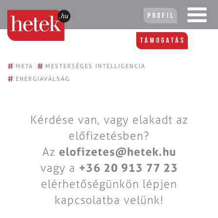
Profil
Támogatás
#
#
META
MESTERSÉGES INTELLIGENCIA
#
ENERGIAVÁLSÁG
Kérdése van, vagy elakadt az
előfizetésben?
Az
elofizetes@hetek.hu
vagy a
+36 20 913 77 23
elérhetőségünkön lépjen
kapcsolatba velünk!