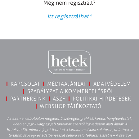
Még nem regisztrált?
Itt regisztrálhat
*
KAPCSOLAT
MÉDIAAJÁNLAT
ADATVÉDELEM
SZABÁLYZAT A KOMMENTELÉSRŐL
PARTNEREINK
ÁSZF
POLITIKAI HIRDETÉSEK
WEBSHOP TÁJÉKOZTATÓ
Az ezen a weboldalon megjelenő szövegek, grafikák, képek, hangfelvételek,
video anyagok vagy egyéb tartalmak szerzői jogvédelem alatt állnak. A
Hetek.hu Kft. minden jogot fenntart a tartalommal kapcsolatosan, beleértve a
tartalom szöveg- és adatbányászat céljára való felhasználását is – A szerzői