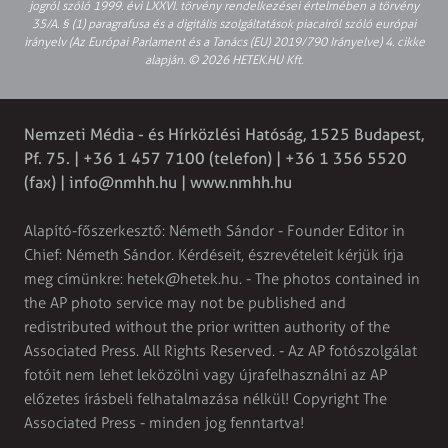
jogról szóló 1999. évi LXXVI. törvény rendelkezései értelmében a törvény
35/A. § (1) paragrafusa és a digitális szolgáltatások piacairól szóló európai
irányelv (Az Európai Parlament és a Tanács (EU) 2019/790 Irányelve) 4. cikke
alapján. © 2026 HETEK.HU Kft.
Nemzeti Média - és Hírközlési Hatóság, 1525 Budapest,
Pf. 75. | +36 1 457 7100 (telefon) | +36 1 356 5520
(fax) |
info@nmhh.hu
| www.nmhh.hu
Alapító-főszerkesztő: Németh Sándor - Founder Editor in
Chief: Németh Sándor. Kérdéseit, észrevételeit kérjük írja
meg címünkre:
hetek@hetek.hu
. - The photos contained in
the AP photo service may not be published and
redistributed without the prior written authority of the
Associated Press. All Rights Reserved. - Az AP fotószolgálat
fotóit nem lehet leközölni vagy újrafelhasználni az AP
előzetes írásbeli felhatalmazása nélkül! Copyright The
Associated Press - minden jog fenntartva!