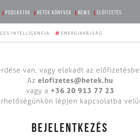
Podcastok
Hetek könyvek
News
Előfizetés
#
GES INTELLIGENCIA
ENERGIAVÁLSÁG
rdése van, vagy elakadt az előfizetésb
Az
elofizetes@hetek.hu
vagy a
+36 20 913 77 23
érhetőségünkön lépjen kapcsolatba velü
BEJELENTKEZÉS