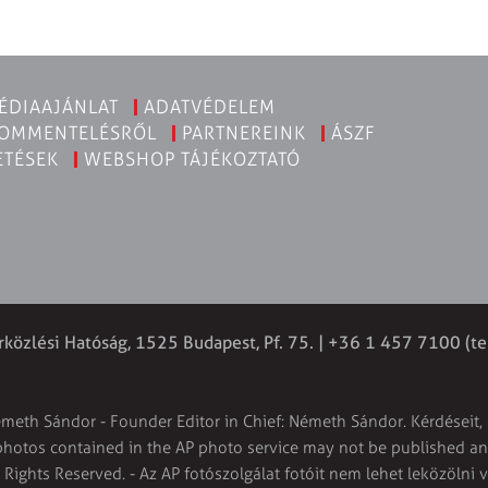
ÉDIAAJÁNLAT
ADATVÉDELEM
KOMMENTELÉSRŐL
PARTNEREINK
ÁSZF
ETÉSEK
WEBSHOP TÁJÉKOZTATÓ
rközlési Hatóság, 1525 Budapest, Pf. 75. | +36 1 457 7100 (te
émeth Sándor - Founder Editor in Chief: Németh Sándor. Kérdéseit, 
 photos contained in the AP photo service may not be published and
l Rights Reserved. - Az AP fotószolgálat fotóit nem lehet leközölni 