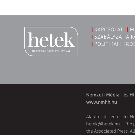
KAPCSOLAT
M
SZABÁLYZAT A 
POLITIKAI HIRD
Nemzeti Média - és Hí
www.nmhh.hu
Alapító-főszerkesztő: N
hetek@hetek.hu
. - The
the Associated Press. Al