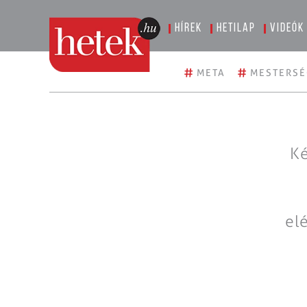
Hírek
Hetilap
Videók
#
#
META
MESTERSÉ
Ké
el