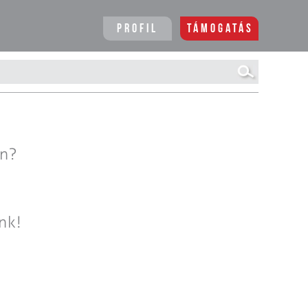
Profil
Támogatás
en?
nk!