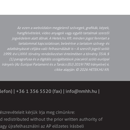
Az ezen a weboldalon megjelenő szövegek, grafikák, képek,
hangfelvételek, video anyagok vagy egyéb tartalmak szerzői
jogvédelem alatt állnak. A Hetek.hu Kft. minden jogot fenntart a
tartalommal kapcsolatosan, beleértve a tartalom szöveg- és
adatbányászat céljára való felhasználását is – A szerzői jogról szóló
1999. évi LXXVI. törvény rendelkezései értelmében a törvény 35/A. §
(1) paragrafusa és a digitális szolgáltatások piacairól szóló európai
irányelv (Az Európai Parlament és a Tanács (EU) 2019/790 Irányelve) 4.
cikke alapján. © 2026 HETEK.HU Kft.
lefon) | +36 1 356 5520 (fax) |
info@nmhh.hu
|
észrevételeit kérjük írja meg címünkre:
 redistributed without the prior written authority of
vagy újrafelhasználni az AP előzetes írásbeli