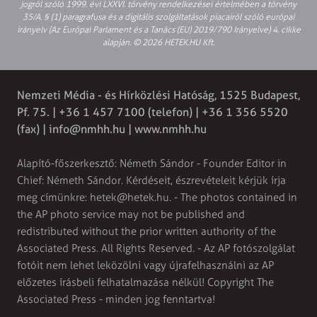
jogról szóló 1999. évi LXXVI. törvény rendelkezései értelmében a törvény
35/A. § (1) paragrafusa és a digitális szolgáltatások piacairól szóló európai
irányelv (Az Európai Parlament és a Tanács (EU) 2019/790 Irányelve) 4. cikke
alapján. © 2026 HETEK.HU Kft.
Nemzeti Média - és Hírközlési Hatóság, 1525 Budapest,
Pf. 75. | +36 1 457 7100 (telefon) | +36 1 356 5520
(fax) |
info@nmhh.hu
| www.nmhh.hu
Alapító-főszerkesztő: Németh Sándor - Founder Editor in
Chief: Németh Sándor. Kérdéseit, észrevételeit kérjük írja
meg címünkre:
hetek@hetek.hu
. - The photos contained in
the AP photo service may not be published and
redistributed without the prior written authority of the
Associated Press. All Rights Reserved. - Az AP fotószolgálat
fotóit nem lehet leközölni vagy újrafelhasználni az AP
előzetes írásbeli felhatalmazása nélkül! Copyright The
Associated Press - minden jog fenntartva!