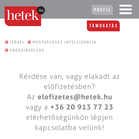
Profil
Támogatás
#
#
IZRAEL
MESTERSÉGES INTELLIGENCIA
#
ENERGIAVÁLSÁG
Kérdése van, vagy elakadt az
előfizetésben?
Az
elofizetes@hetek.hu
vagy a
+36 20 913 77 23
elérhetőségünkön lépjen
kapcsolatba velünk!