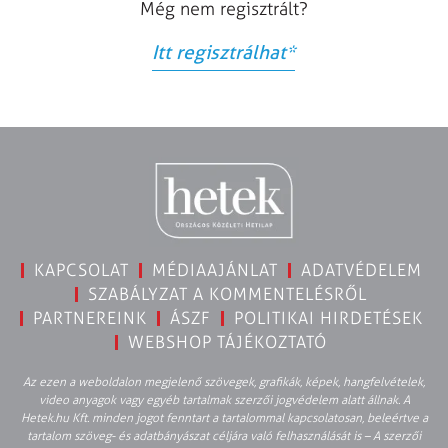
Még nem regisztrált?
Itt regisztrálhat
*
KAPCSOLAT
MÉDIAAJÁNLAT
ADATVÉDELEM
SZABÁLYZAT A KOMMENTELÉSRŐL
PARTNEREINK
ÁSZF
POLITIKAI HIRDETÉSEK
WEBSHOP TÁJÉKOZTATÓ
Az ezen a weboldalon megjelenő szövegek, grafikák, képek, hangfelvételek,
video anyagok vagy egyéb tartalmak szerzői jogvédelem alatt állnak. A
Hetek.hu Kft. minden jogot fenntart a tartalommal kapcsolatosan, beleértve a
tartalom szöveg- és adatbányászat céljára való felhasználását is – A szerzői